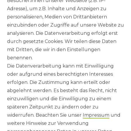
Besucher:innen unserer Webseite (z.B. IP-
GEWERBETREIBENDE?
Adresse), um z.B. Inhalte und Anzeigen zu
HILFE
personalisieren, Medien von Drittanbietern
einzubinden oder Zugriffe auf unsere Website zu
KONTAKT
analysieren. Die Datenverarbeitung erfolgt erst
durch gesetzte Cookies. Wir teilen diese Daten
ANFAHRT
mit Dritten, die wir in den Einstellungen
benennen.
WIDERRUFSRECHT
Die Datenverarbeitung kann mit Einwilligung
oder aufgrund eines berechtigten Interesses
WIDERRUFS­FORMULAR
erfolgen. Die Zustimmung kann erteilt oder
abgelehnt werden. Es besteht das Recht, nicht
HINWEISE ZUR BATTERIEENTSORGUNG
einzuwilligen und die Einwilligung zu einem
späteren Zeitpunkt zu ändern oder zu
IMPRESSUM
widerrufen. Beachten Sie unser
Impressum
und
AGB UND KUNDENINFORMATIONEN
weitere Hinweise zur Verwendung