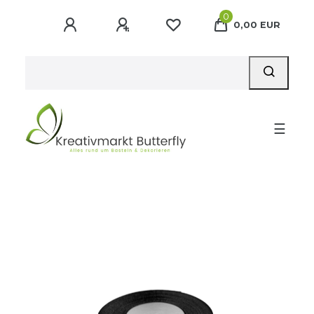
0
0,00 EUR
☰