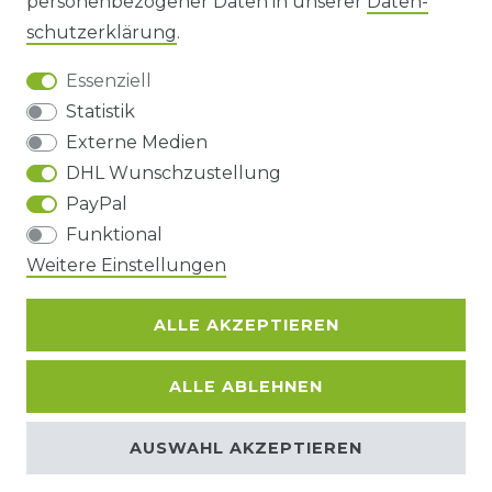
personenbezogener Daten in unserer
Daten­
DATENSCHUTZERKLÄRUNG
schutz­erklärung
.
Essenziell
BARRIEREFREIHEIT
Statistik
Externe Medien
DHL Wunschzustellung
Impressum
Daten­schutz­erklärung
AGB
PayPal
Funktional
Barrierefreiheitserklärung
Widerrufs­recht
Weitere Einstellungen
ALLE AKZEPTIEREN
Kontakt
VERTRAG WIDERRUFEN
ALLE ABLEHNEN
© Copyright 2026 | Alle Rechte
AUSWAHL AKZEPTIEREN
vorbehalten.