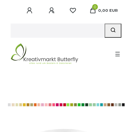
0
0,00 EUR
☰