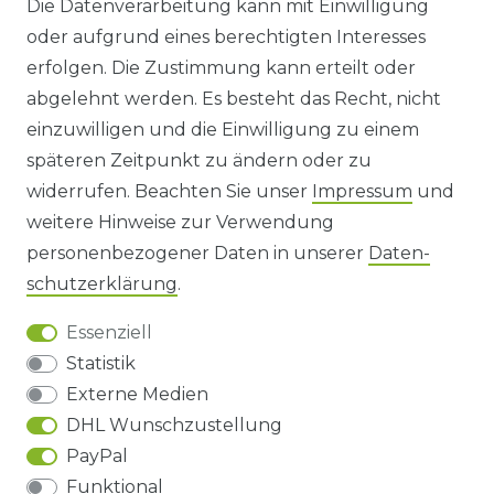
Die Datenverarbeitung kann mit Einwilligung
oder aufgrund eines berechtigten Interesses
WIDERRUFS­FORMULAR
erfolgen. Die Zustimmung kann erteilt oder
abgelehnt werden. Es besteht das Recht, nicht
HINWEISE ZUR BATTERIEENTSORGUNG
einzuwilligen und die Einwilligung zu einem
späteren Zeitpunkt zu ändern oder zu
IMPRESSUM
widerrufen. Beachten Sie unser
Impressum
und
AGB UND KUNDENINFORMATIONEN
weitere Hinweise zur Verwendung
personenbezogener Daten in unserer
Daten­
DATENSCHUTZERKLÄRUNG
schutz­erklärung
.
Essenziell
BARRIEREFREIHEIT
Statistik
Externe Medien
DHL Wunschzustellung
Impressum
Daten­schutz­erklärung
AGB
PayPal
Funktional