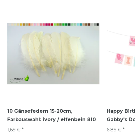
10 Gänsefedern 15-20cm
,
Happy Birt
Farbauswahl: ivory / elfenbein 810
Gabby's D
1,69 € *
6,89 € *