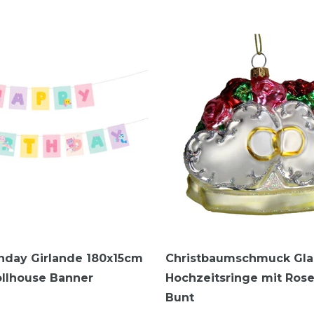
hday Girlande 180x15cm
Christbaumschmuck Gla
ollhouse Banner
Hochzeitsringe mit Rose
Bunt