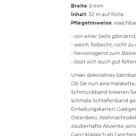
Breite
: 6 mm
Inhalt
: 32 m auf Rolle
Pflegehinweise
: waschbar
- von einer Seite glänzen
- weich, farbecht, nicht zu 
- hervorragend zum Bast
- lässt sich auch gut falte
Unser dekoratives Satinba
Ob Sie nun eine Halskett
Schmuckband kreieren Sie s
schmale Schleifenband ger
Einladungskarten, Gastges
Osterdeko, Weihnachtsdek
zauberhafte Akzente, sond
Ganz klassisch als Gesche