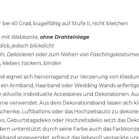
 bei 40 Grad, bügelfähig auf Stufe II, nicht bleichen
d, mit Webkante,
ohne Drahteinlage
dick, jedoch blickdicht
eln, Dekorieren oder zum Nähen von Faschingskostüme
n, kleben, tackern, binden
nd eignet sich hervorragend zur Verzierung von Kleidun
e, ein Armband, Haarband oder Wedding Wands anfertig
tilvolle, individuelle Accessoires und Dekorationen. A
ne verwendet. Aus dem Dekorationsband lassen sich kl
chenke, Luftballons oder das Hochzeitsauto zu dekorie
o, Geburtstagsdeko oder Hochzeitsdeko setzt das Dek
ern unterstützt durch seine Farbe auch das Farbkonze
nkband angewendet, erfreut das liebevoll verpackte un