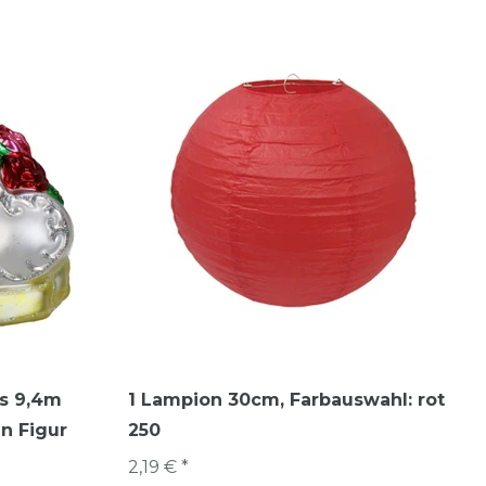
s 9,4m
1 Lampion 30cm
, Farbauswahl: rot
n Figur
250
2,19 € *