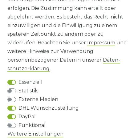
WIDERRUFS­FORMULAR
erfolgen. Die Zustimmung kann erteilt oder
abgelehnt werden. Es besteht das Recht, nicht
HINWEISE ZUR BATTERIEENTSORGUNG
einzuwilligen und die Einwilligung zu einem
späteren Zeitpunkt zu ändern oder zu
IMPRESSUM
widerrufen. Beachten Sie unser
Impressum
und
AGB UND KUNDENINFORMATIONEN
weitere Hinweise zur Verwendung
personenbezogener Daten in unserer
Daten­
DATENSCHUTZERKLÄRUNG
schutz­erklärung
.
Essenziell
BARRIEREFREIHEIT
Statistik
Externe Medien
DHL Wunschzustellung
Impressum
Daten­schutz­erklärung
AGB
PayPal
Funktional
Barrierefreiheitserklärung
Widerrufs­recht
Weitere Einstellungen