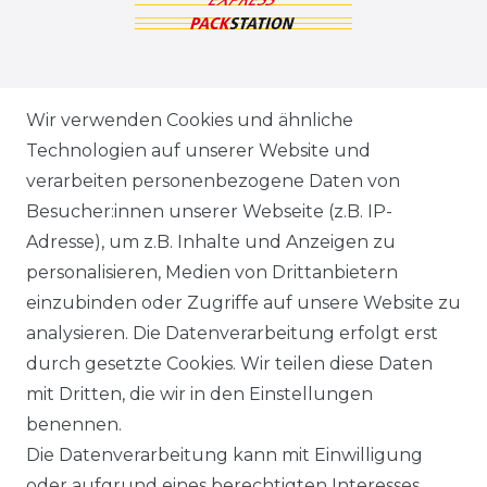
ZAHLUNGSARTEN
Wir verwenden Cookies und ähnliche
Technologien auf unserer Website und
VERSANDARTEN & -KOSTEN
verarbeiten personenbezogene Daten von
Besucher:innen unserer Webseite (z.B. IP-
GEWERBETREIBENDE?
Adresse), um z.B. Inhalte und Anzeigen zu
HILFE
personalisieren, Medien von Drittanbietern
einzubinden oder Zugriffe auf unsere Website zu
KONTAKT
analysieren. Die Datenverarbeitung erfolgt erst
durch gesetzte Cookies. Wir teilen diese Daten
ANFAHRT
mit Dritten, die wir in den Einstellungen
benennen.
WIDERRUFSRECHT
Die Datenverarbeitung kann mit Einwilligung
oder aufgrund eines berechtigten Interesses