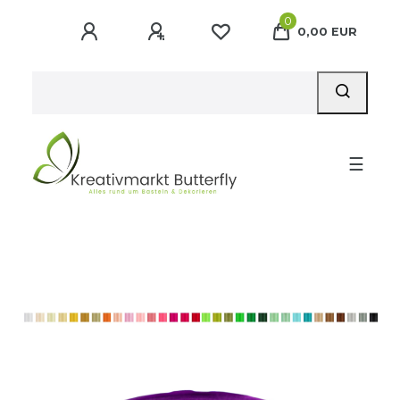
0
0,00 EUR
☰