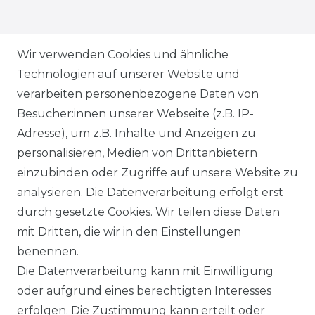
ZAHLUNGSARTEN
Wir verwenden Cookies und ähnliche
Technologien auf unserer Website und
VERSANDARTEN & -KOSTEN
verarbeiten personenbezogene Daten von
Besucher:innen unserer Webseite (z.B. IP-
GEWERBETREIBENDE?
Adresse), um z.B. Inhalte und Anzeigen zu
HILFE
personalisieren, Medien von Drittanbietern
einzubinden oder Zugriffe auf unsere Website zu
KONTAKT
analysieren. Die Datenverarbeitung erfolgt erst
durch gesetzte Cookies. Wir teilen diese Daten
ANFAHRT
mit Dritten, die wir in den Einstellungen
benennen.
WIDERRUFSRECHT
Die Datenverarbeitung kann mit Einwilligung
oder aufgrund eines berechtigten Interesses
WIDERRUFS­FORMULAR
erfolgen. Die Zustimmung kann erteilt oder