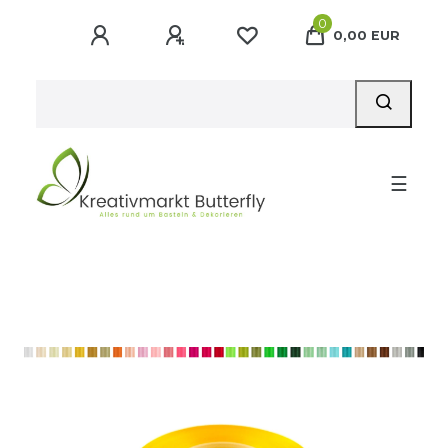
0
0,00 EUR
☰