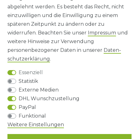
abgelehnt werden. Es besteht das Recht, nicht
HINWEISE ZUR BATTERIEENTSORGUNG
einzuwilligen und die Einwilligung zu einem
späteren Zeitpunkt zu ändern oder zu
IMPRESSUM
widerrufen. Beachten Sie unser
Impressum
und
AGB UND KUNDENINFORMATIONEN
weitere Hinweise zur Verwendung
personenbezogener Daten in unserer
Daten­
DATENSCHUTZERKLÄRUNG
schutz­erklärung
.
Essenziell
BARRIEREFREIHEIT
Statistik
Externe Medien
DHL Wunschzustellung
Impressum
Daten­schutz­erklärung
AGB
PayPal
Funktional
Barrierefreiheitserklärung
Widerrufs­recht
Weitere Einstellungen