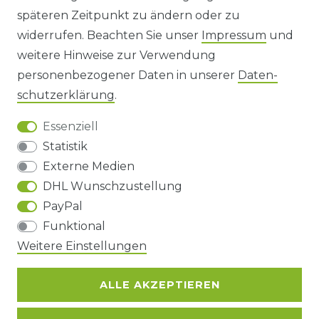
späteren Zeitpunkt zu ändern oder zu
IMPRESSUM
widerrufen. Beachten Sie unser
Impressum
und
AGB UND KUNDENINFORMATIONEN
weitere Hinweise zur Verwendung
personenbezogener Daten in unserer
Daten­
DATENSCHUTZERKLÄRUNG
schutz­erklärung
.
Essenziell
BARRIEREFREIHEIT
Statistik
Externe Medien
DHL Wunschzustellung
Impressum
Daten­schutz­erklärung
AGB
PayPal
Funktional
Barrierefreiheitserklärung
Widerrufs­recht
Weitere Einstellungen
ALLE AKZEPTIEREN
Kontakt
VERTRAG WIDERRUFEN