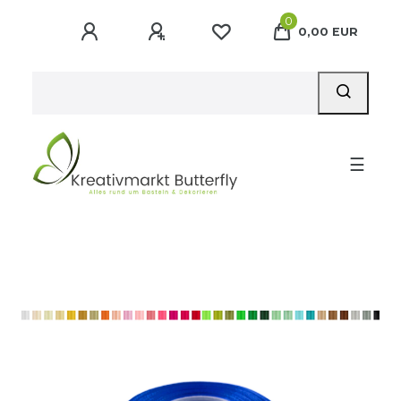
0
0,00 EUR
☰