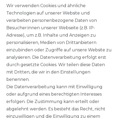
ZAHLUNGSARTEN
Wir verwenden Cookies und ähnliche
Technologien auf unserer Website und
VERSANDARTEN & -KOSTEN
verarbeiten personenbezogene Daten von
Besucher:innen unserer Webseite (z.B. IP-
GEWERBETREIBENDE?
Adresse), um z.B. Inhalte und Anzeigen zu
HILFE
personalisieren, Medien von Drittanbietern
einzubinden oder Zugriffe auf unsere Website zu
KONTAKT
analysieren. Die Datenverarbeitung erfolgt erst
durch gesetzte Cookies. Wir teilen diese Daten
ANFAHRT
mit Dritten, die wir in den Einstellungen
benennen.
WIDERRUFSRECHT
Die Datenverarbeitung kann mit Einwilligung
oder aufgrund eines berechtigten Interesses
WIDERRUFS­FORMULAR
erfolgen. Die Zustimmung kann erteilt oder
abgelehnt werden. Es besteht das Recht, nicht
HINWEISE ZUR BATTERIEENTSORGUNG
einzuwilligen und die Einwilligung zu einem