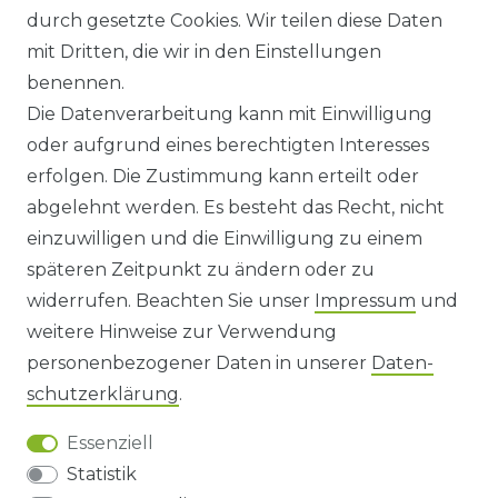
durch gesetzte Cookies. Wir teilen diese Daten
ANFAHRT
mit Dritten, die wir in den Einstellungen
benennen.
WIDERRUFSRECHT
Die Datenverarbeitung kann mit Einwilligung
oder aufgrund eines berechtigten Interesses
WIDERRUFS­FORMULAR
erfolgen. Die Zustimmung kann erteilt oder
abgelehnt werden. Es besteht das Recht, nicht
HINWEISE ZUR BATTERIEENTSORGUNG
einzuwilligen und die Einwilligung zu einem
späteren Zeitpunkt zu ändern oder zu
IMPRESSUM
widerrufen. Beachten Sie unser
Impressum
und
AGB UND KUNDENINFORMATIONEN
weitere Hinweise zur Verwendung
personenbezogener Daten in unserer
Daten­
DATENSCHUTZERKLÄRUNG
schutz­erklärung
.
Essenziell
BARRIEREFREIHEIT
Statistik