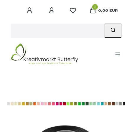
0
0,00 EUR
☰