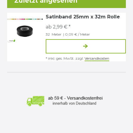
Zuletzt angesehen
Satinband 25mm x 32m Rolle
ab 2,99 € *
32
Meter
| 0,09 € / Meter
*
inkl. ges. MwSt.
zzgl.
Versandkosten