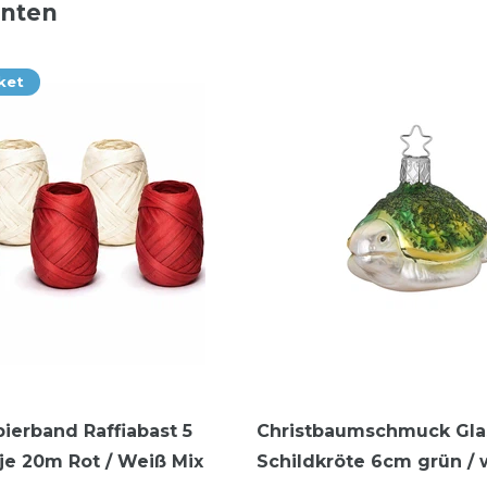
nnten
ket
pierband Raffiabast 5
Christbaumschmuck Gla
 je 20m Rot / Weiß Mix
Schildkröte 6cm grün / 