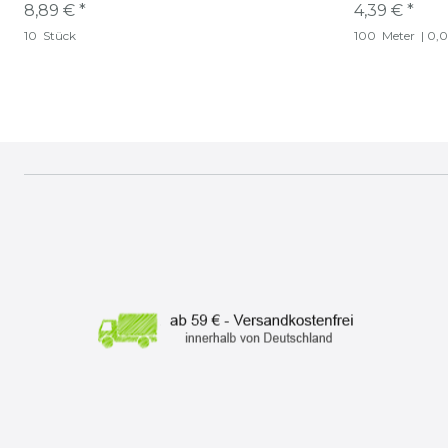
8,89 € *
4,39 € *
10
Stück
100
Meter
| 0,0