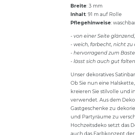
Breite
: 3 mm
Inhalt
: 91 m auf Rolle
Pflegehinweise
: waschbar
- von einer Seite glänzen
- weich, farbecht, nicht zu 
- hervorragend zum Bast
- lässt sich auch gut falte
Unser dekoratives Satinba
Ob Sie nun eine Halskett
kreieren Sie stilvolle und
verwendet. Aus dem Dekora
Gastgeschenke zu dekorier
und Partyräume zu versch
Hochzeitsdeko setzt das D
auch das Farbkonzept der V