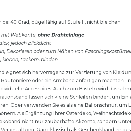
 bei 40 Grad, bügelfähig auf Stufe II, nicht bleichen
d, mit Webkante,
ohne Drahteinlage
dick, jedoch blickdicht
eln, Dekorieren oder zum Nähen von Faschingskostüme
n, kleben, tackern, binden
nd eignet sich hervorragend zur Verzierung von Kleidun
e, Boutonniere oder ein Armband anfertigen möchten -
 individuelle Accessoires. Auch zum Basteln wird das sc
tionsband lassen sich kleine Schleifen binden, um Ei
en. Oder verwenden Sie es als eine Ballonschnur, um L
önern. Als Ergänzung Ihrer Osterdeko, Weihnachtsdek
ekoband nicht nur zauberhafte Akzente, sondern unter
eranstaltung. Ganz klassisch als Geschenkband eingeset