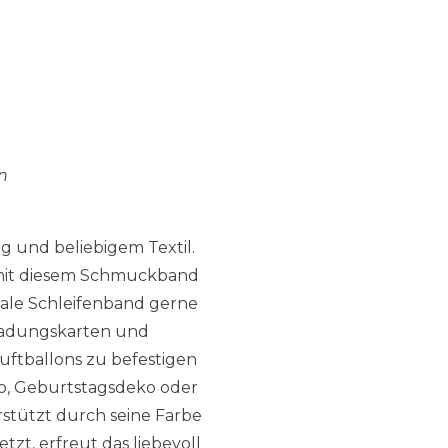
n
g und beliebigem Textil.
 mit diesem Schmuckband
hmale Schleifenband gerne
nladungskarten und
uftballons zu befestigen
o, Geburtstagsdeko oder
stützt durch seine Farbe
zt, erfreut das liebevoll