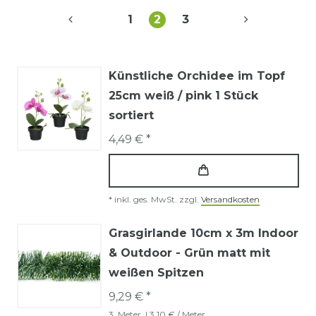
1
2
3
Künstliche Orchidee im Topf
25cm weiß / pink 1 Stück
sortiert
4,49 € *
*
inkl. ges. MwSt.
zzgl.
Versandkosten
Grasgirlande 10cm x 3m Indoor
& Outdoor - Grün matt mit
weißen Spitzen
9,29 € *
3
Meter
| 3,10 € / Meter