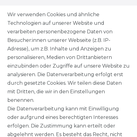
ZAHLUNGSARTEN
Wir verwenden Cookies und ähnliche
Technologien auf unserer Website und
VERSANDARTEN & -KOSTEN
verarbeiten personenbezogene Daten von
Besucher:innen unserer Webseite (z.B. IP-
GEWERBETREIBENDE?
Adresse), um z.B. Inhalte und Anzeigen zu
HILFE
personalisieren, Medien von Drittanbietern
einzubinden oder Zugriffe auf unsere Website zu
KONTAKT
analysieren. Die Datenverarbeitung erfolgt erst
durch gesetzte Cookies. Wir teilen diese Daten
ANFAHRT
mit Dritten, die wir in den Einstellungen
benennen.
WIDERRUFSRECHT
Die Datenverarbeitung kann mit Einwilligung
oder aufgrund eines berechtigten Interesses
WIDERRUFS­FORMULAR
erfolgen. Die Zustimmung kann erteilt oder
abgelehnt werden. Es besteht das Recht, nicht
HINWEISE ZUR BATTERIEENTSORGUNG