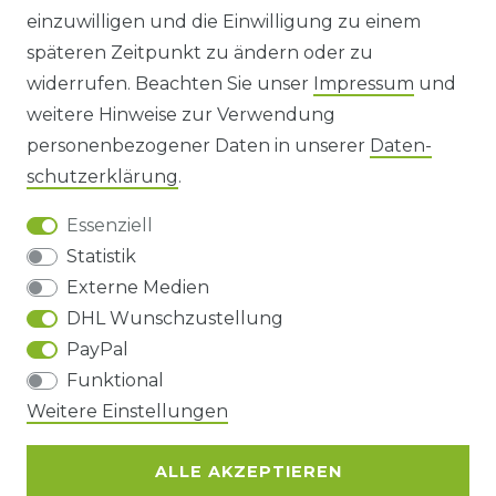
einzuwilligen und die Einwilligung zu einem
späteren Zeitpunkt zu ändern oder zu
IMPRESSUM
widerrufen. Beachten Sie unser
Impressum
und
AGB UND KUNDENINFORMATIONEN
weitere Hinweise zur Verwendung
personenbezogener Daten in unserer
Daten­
DATENSCHUTZERKLÄRUNG
schutz­erklärung
.
Essenziell
BARRIEREFREIHEIT
Statistik
Externe Medien
DHL Wunschzustellung
Impressum
Daten­schutz­erklärung
AGB
PayPal
Funktional
Barrierefreiheitserklärung
Widerrufs­recht
Weitere Einstellungen
ALLE AKZEPTIEREN
Kontakt