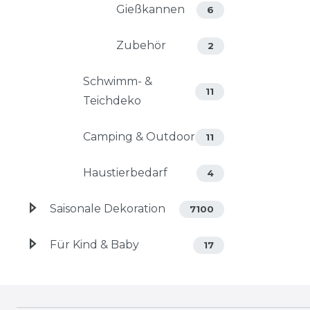
Gießkannen
6
Zubehör
2
Schwimm- &
11
Teichdeko
Camping & Outdoor
11
Haustierbedarf
4
Saisonale Dekoration
7100
Für Kind & Baby
17