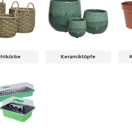
chtkörbe
Keramiktöpfe
K