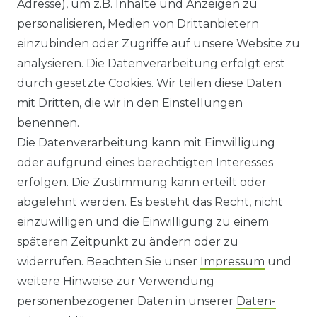
Adresse), um z.B. Inhalte und Anzeigen zu
HILFE
personalisieren, Medien von Drittanbietern
einzubinden oder Zugriffe auf unsere Website zu
KONTAKT
analysieren. Die Datenverarbeitung erfolgt erst
durch gesetzte Cookies. Wir teilen diese Daten
ANFAHRT
mit Dritten, die wir in den Einstellungen
benennen.
WIDERRUFSRECHT
Die Datenverarbeitung kann mit Einwilligung
oder aufgrund eines berechtigten Interesses
WIDERRUFS­FORMULAR
erfolgen. Die Zustimmung kann erteilt oder
abgelehnt werden. Es besteht das Recht, nicht
HINWEISE ZUR BATTERIEENTSORGUNG
einzuwilligen und die Einwilligung zu einem
späteren Zeitpunkt zu ändern oder zu
IMPRESSUM
widerrufen. Beachten Sie unser
Impressum
und
AGB UND KUNDENINFORMATIONEN
weitere Hinweise zur Verwendung
personenbezogener Daten in unserer
Daten­
DATENSCHUTZERKLÄRUNG