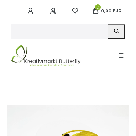
0
0,00 EUR
☰