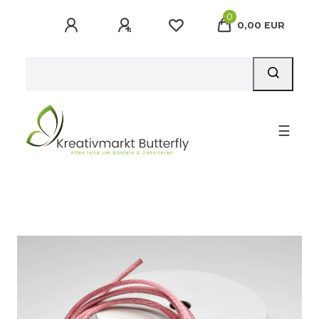
0
0,00 EUR
☰