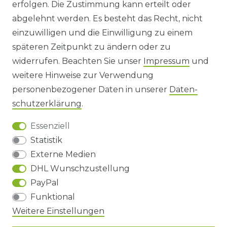
erfolgen. Die Zustimmung kann erteilt oder
abgelehnt werden. Es besteht das Recht, nicht
HINWEISE ZUR BATTERIEENTSORGUNG
einzuwilligen und die Einwilligung zu einem
späteren Zeitpunkt zu ändern oder zu
IMPRESSUM
widerrufen. Beachten Sie unser
Impressum
und
AGB UND KUNDENINFORMATIONEN
weitere Hinweise zur Verwendung
personenbezogener Daten in unserer
Daten­
DATENSCHUTZERKLÄRUNG
schutz­erklärung
.
Essenziell
BARRIEREFREIHEIT
Statistik
Externe Medien
DHL Wunschzustellung
Impressum
Daten­schutz­erklärung
AGB
PayPal
Funktional
Weitere Einstellungen
Barrierefreiheitserklärung
Widerrufs­recht