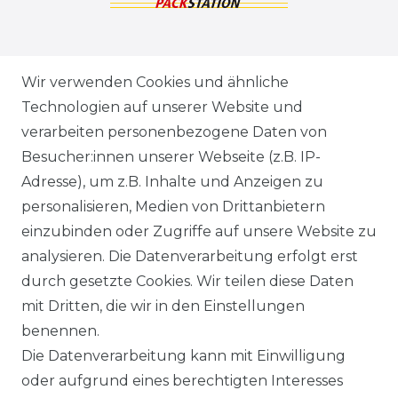
ZAHLUNGSARTEN
Wir verwenden Cookies und ähnliche
Technologien auf unserer Website und
VERSANDARTEN & -KOSTEN
verarbeiten personenbezogene Daten von
Besucher:innen unserer Webseite (z.B. IP-
GEWERBETREIBENDE?
Adresse), um z.B. Inhalte und Anzeigen zu
HILFE
personalisieren, Medien von Drittanbietern
einzubinden oder Zugriffe auf unsere Website zu
KONTAKT
analysieren. Die Datenverarbeitung erfolgt erst
durch gesetzte Cookies. Wir teilen diese Daten
ANFAHRT
mit Dritten, die wir in den Einstellungen
benennen.
WIDERRUFSRECHT
Die Datenverarbeitung kann mit Einwilligung
oder aufgrund eines berechtigten Interesses
WIDERRUFS­FORMULAR