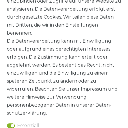
einzubinden oder Zugriffe auf unsere Website zu
KONTAKT
analysieren. Die Datenverarbeitung erfolgt erst
durch gesetzte Cookies. Wir teilen diese Daten
ANFAHRT
mit Dritten, die wir in den Einstellungen
benennen.
WIDERRUFSRECHT
Die Datenverarbeitung kann mit Einwilligung
oder aufgrund eines berechtigten Interesses
WIDERRUFS­FORMULAR
erfolgen. Die Zustimmung kann erteilt oder
abgelehnt werden. Es besteht das Recht, nicht
HINWEISE ZUR BATTERIEENTSORGUNG
einzuwilligen und die Einwilligung zu einem
späteren Zeitpunkt zu ändern oder zu
IMPRESSUM
widerrufen. Beachten Sie unser
Impressum
und
AGB UND KUNDENINFORMATIONEN
weitere Hinweise zur Verwendung
personenbezogener Daten in unserer
Daten­
DATENSCHUTZERKLÄRUNG
schutz­erklärung
.
Essenziell
BARRIEREFREIHEIT