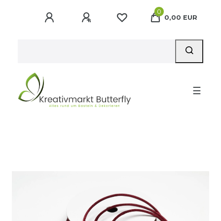
0
0,00 EUR
☰