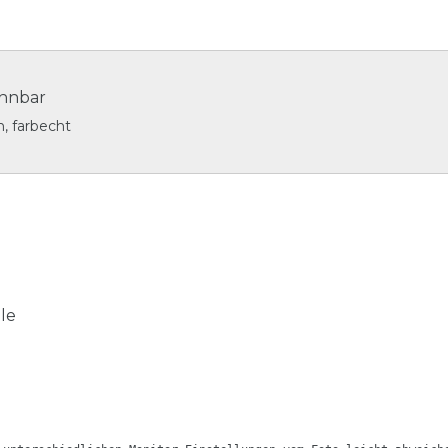
dehnbar
n, farbecht
le