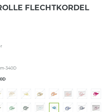
M ROLLE FLECHTKORDEL
er
0m-340D
40D