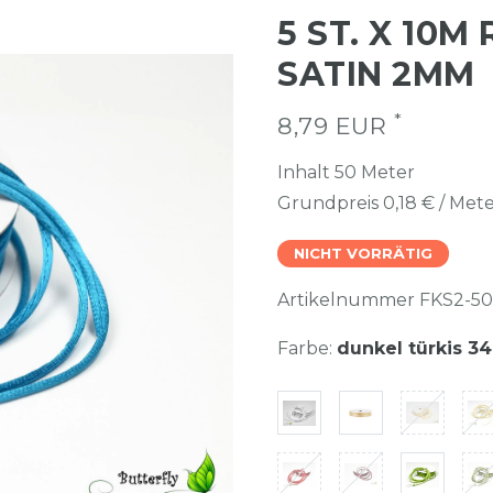
5 ST. X 10
SATIN 2MM
*
8,79 EUR
Inhalt
50
Meter
Grundpreis
0,18 € / Met
NICHT VORRÄTIG
Artikelnummer
FKS2-5
Farbe:
dunkel türkis 3