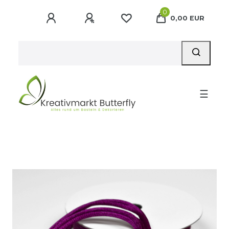
0
0,00 EUR
☰