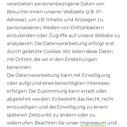
verarbeiten personenbezogene Daten von
Besucher:innen unserer Webseite (z.B. IP-
GEWERBETREIBENDE?
Adresse), um z.B. Inhalte und Anzeigen zu
HILFE
personalisieren, Medien von Drittanbietern
einzubinden oder Zugriffe auf unsere Website zu
KONTAKT
analysieren. Die Datenverarbeitung erfolgt erst
durch gesetzte Cookies. Wir teilen diese Daten
ANFAHRT
mit Dritten, die wir in den Einstellungen
benennen.
WIDERRUFSRECHT
Die Datenverarbeitung kann mit Einwilligung
oder aufgrund eines berechtigten Interesses
WIDERRUFS­FORMULAR
erfolgen. Die Zustimmung kann erteilt oder
abgelehnt werden. Es besteht das Recht, nicht
HINWEISE ZUR BATTERIEENTSORGUNG
einzuwilligen und die Einwilligung zu einem
späteren Zeitpunkt zu ändern oder zu
IMPRESSUM
widerrufen. Beachten Sie unser
Impressum
und