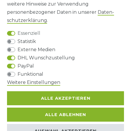
AGB UND KUNDENINFORMATIONEN
weitere Hinweise zur Verwendung
personenbezogener Daten in unserer
Daten­
DATENSCHUTZERKLÄRUNG
schutz­erklärung
.
Essenziell
BARRIEREFREIHEIT
Statistik
Externe Medien
DHL Wunschzustellung
Impressum
Daten­schutz­erklärung
AGB
PayPal
Funktional
Weitere Einstellungen
Barrierefreiheitserklärung
Widerrufs­recht
ALLE AKZEPTIEREN
Kontakt
VERTRAG WIDERRUFEN
ALLE ABLEHNEN
© Copyright 2026 | Alle Rechte
AUSWAHL AKZEPTIEREN