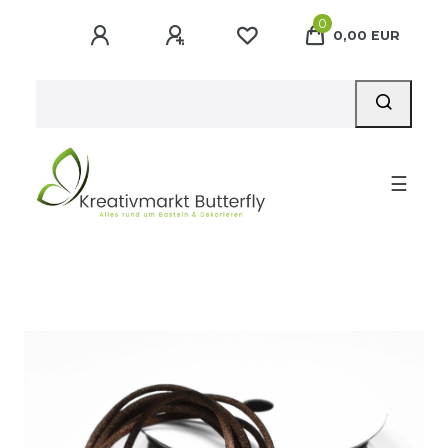
0
0,00 EUR
☰