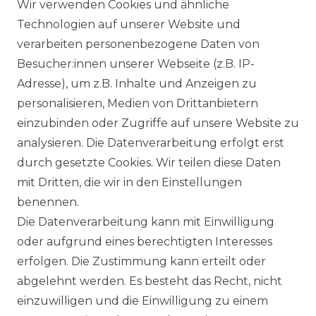
Wir verwenden Cookies und ähnliche
Technologien auf unserer Website und
VERSANDARTEN & -KOSTEN
verarbeiten personenbezogene Daten von
Besucher:innen unserer Webseite (z.B. IP-
GEWERBETREIBENDE?
Adresse), um z.B. Inhalte und Anzeigen zu
HILFE
personalisieren, Medien von Drittanbietern
einzubinden oder Zugriffe auf unsere Website zu
KONTAKT
analysieren. Die Datenverarbeitung erfolgt erst
durch gesetzte Cookies. Wir teilen diese Daten
ANFAHRT
mit Dritten, die wir in den Einstellungen
benennen.
WIDERRUFSRECHT
Die Datenverarbeitung kann mit Einwilligung
oder aufgrund eines berechtigten Interesses
WIDERRUFS­FORMULAR
erfolgen. Die Zustimmung kann erteilt oder
abgelehnt werden. Es besteht das Recht, nicht
HINWEISE ZUR BATTERIEENTSORGUNG
einzuwilligen und die Einwilligung zu einem