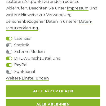
späteren Zeitpunkt zu ändern oder zu
IMPRESSUM
widerrufen. Beachten Sie unser
Impressum
und
AGB UND KUNDENINFORMATIONEN
weitere Hinweise zur Verwendung
personenbezogener Daten in unserer
Daten­
DATENSCHUTZERKLÄRUNG
schutz­erklärung
.
Essenziell
BARRIEREFREIHEIT
Statistik
Externe Medien
DHL Wunschzustellung
Impressum
Daten­schutz­erklärung
AGB
PayPal
Funktional
Weitere Einstellungen
Barrierefreiheitserklärung
Widerrufs­recht
ALLE AKZEPTIEREN
Kontakt
VERTRAG WIDERRUFEN
ALLE ABLEHNEN