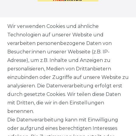
ZAHLUNGSARTEN
Wir verwenden Cookies und ähnliche
Technologien auf unserer Website und
VERSANDARTEN & -KOSTEN
verarbeiten personenbezogene Daten von
Besucher:innen unserer Webseite (z.B. IP-
GEWERBETREIBENDE?
Adresse), um z.B. Inhalte und Anzeigen zu
HILFE
personalisieren, Medien von Drittanbietern
einzubinden oder Zugriffe auf unsere Website zu
KONTAKT
analysieren. Die Datenverarbeitung erfolgt erst
durch gesetzte Cookies. Wir teilen diese Daten
ANFAHRT
mit Dritten, die wir in den Einstellungen
benennen.
WIDERRUFSRECHT
Die Datenverarbeitung kann mit Einwilligung
oder aufgrund eines berechtigten Interesses
WIDERRUFS­FORMULAR