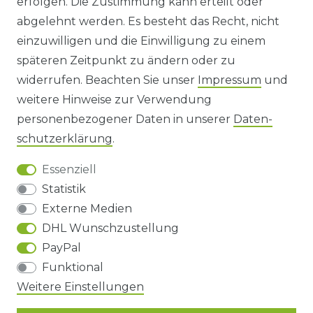
erfolgen. Die Zustimmung kann erteilt oder
abgelehnt werden. Es besteht das Recht, nicht
HINWEISE ZUR BATTERIEENTSORGUNG
einzuwilligen und die Einwilligung zu einem
späteren Zeitpunkt zu ändern oder zu
IMPRESSUM
widerrufen. Beachten Sie unser
Impressum
und
AGB UND KUNDENINFORMATIONEN
weitere Hinweise zur Verwendung
personenbezogener Daten in unserer
Daten­
DATENSCHUTZERKLÄRUNG
schutz­erklärung
.
Essenziell
BARRIEREFREIHEIT
Statistik
Externe Medien
DHL Wunschzustellung
Impressum
Daten­schutz­erklärung
AGB
PayPal
Funktional
Barrierefreiheitserklärung
Widerrufs­recht
Weitere Einstellungen