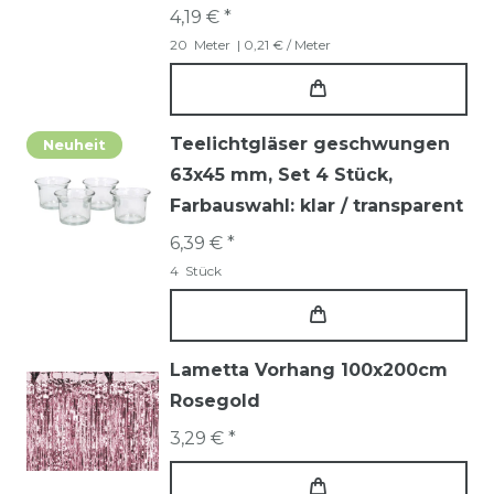
4,19 € *
20
Meter
| 0,21 € / Meter
Teelichtgläser geschwungen
Neuheit
63x45 mm, Set 4 Stück
,
Farbauswahl: klar / transparent
6,39 € *
4
Stück
Lametta Vorhang 100x200cm
Rosegold
3,29 € *