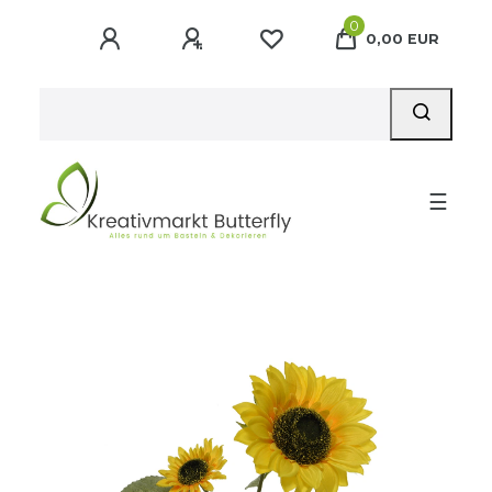
0
0,00 EUR
☰