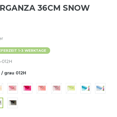
ORGANZA 36CM SNOW
er
EFERZEIT 1-3 WERKTAGE
-012H
r / grau 012H