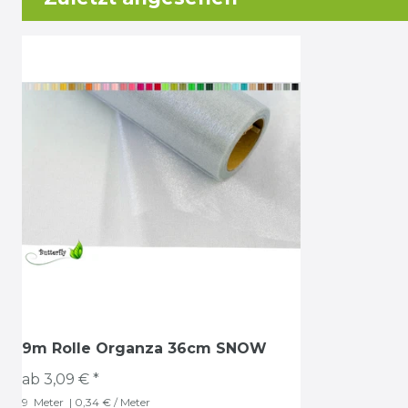
9m Rolle Organza 36cm SNOW
ab 3,09 € *
9
Meter
| 0,34 € / Meter