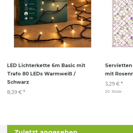
LED Lichterkette 6m Basic mit
Servietten
Trafo 80 LEDs Warmweiß /
mit Rosenr
Schwarz
3,29 € *
20
Stück
8,39 € *
Zuletzt angesehen