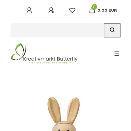
0
0,00 EUR
☰