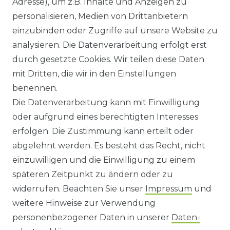
Adresse), um z.B. Inhalte und Anzeigen zu
HILFE
personalisieren, Medien von Drittanbietern
einzubinden oder Zugriffe auf unsere Website zu
KONTAKT
analysieren. Die Datenverarbeitung erfolgt erst
durch gesetzte Cookies. Wir teilen diese Daten
ANFAHRT
mit Dritten, die wir in den Einstellungen
benennen.
WIDERRUFSRECHT
Die Datenverarbeitung kann mit Einwilligung
oder aufgrund eines berechtigten Interesses
WIDERRUFS­FORMULAR
erfolgen. Die Zustimmung kann erteilt oder
abgelehnt werden. Es besteht das Recht, nicht
HINWEISE ZUR BATTERIEENTSORGUNG
einzuwilligen und die Einwilligung zu einem
späteren Zeitpunkt zu ändern oder zu
IMPRESSUM
widerrufen. Beachten Sie unser
Impressum
und
AGB UND KUNDENINFORMATIONEN
weitere Hinweise zur Verwendung
personenbezogener Daten in unserer
Daten­
DATENSCHUTZERKLÄRUNG