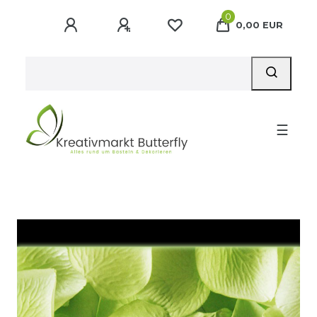
0
0,00 EUR
☰