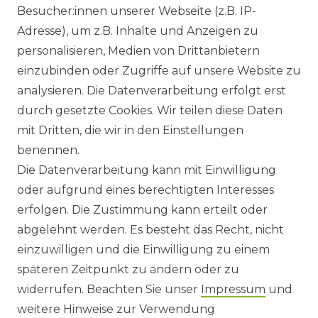
Besucher:innen unserer Webseite (z.B. IP-
GEWERBETREIBENDE?
Adresse), um z.B. Inhalte und Anzeigen zu
HILFE
personalisieren, Medien von Drittanbietern
einzubinden oder Zugriffe auf unsere Website zu
KONTAKT
analysieren. Die Datenverarbeitung erfolgt erst
durch gesetzte Cookies. Wir teilen diese Daten
ANFAHRT
mit Dritten, die wir in den Einstellungen
benennen.
WIDERRUFSRECHT
Die Datenverarbeitung kann mit Einwilligung
oder aufgrund eines berechtigten Interesses
WIDERRUFS­FORMULAR
erfolgen. Die Zustimmung kann erteilt oder
abgelehnt werden. Es besteht das Recht, nicht
HINWEISE ZUR BATTERIEENTSORGUNG
einzuwilligen und die Einwilligung zu einem
späteren Zeitpunkt zu ändern oder zu
IMPRESSUM
widerrufen. Beachten Sie unser
Impressum
und
AGB UND KUNDENINFORMATIONEN
weitere Hinweise zur Verwendung