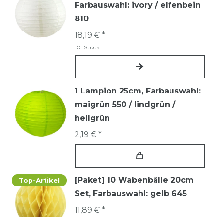
Farbauswahl: ivory / elfenbein
810
18,19 € *
10
Stück
1 Lampion 25cm
, Farbauswahl:
maigrün 550 / lindgrün /
hellgrün
2,19 € *
[Paket] 10 Wabenbälle 20cm
Top-Artikel
Set
, Farbauswahl: gelb 645
11,89 € *