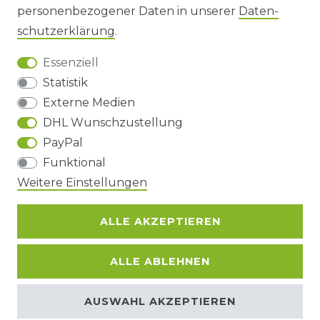
personenbezogener Daten in unserer
Daten­
DATENSCHUTZERKLÄRUNG
schutz­erklärung
.
Essenziell
BARRIEREFREIHEIT
Statistik
Externe Medien
DHL Wunschzustellung
Impressum
Daten­schutz­erklärung
AGB
PayPal
Funktional
Barrierefreiheitserklärung
Widerrufs­recht
Weitere Einstellungen
ALLE AKZEPTIEREN
Kontakt
VERTRAG WIDERRUFEN
ALLE ABLEHNEN
© Copyright 2026 | Alle Rechte
AUSWAHL AKZEPTIEREN
vorbehalten.