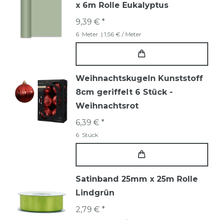
x 6m Rolle Eukalyptus
9,39 € *
6
Meter
| 1,56 € / Meter
Weihnachtskugeln Kunststoff
8cm geriffelt 6 Stück -
Weihnachtsrot
6,39 € *
6
Stück
Satinband 25mm x 25m Rolle
Lindgrün
2,79 € *