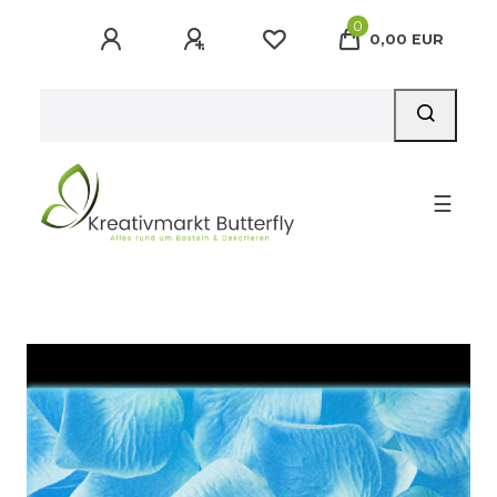
0
0,00 EUR
☰