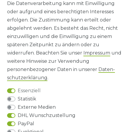
Die Datenverarbeitung kann mit Einwilligung
oder aufgrund eines berechtigten Interesses
WIDERRUFS­FORMULAR
erfolgen. Die Zustimmung kann erteilt oder
abgelehnt werden. Es besteht das Recht, nicht
HINWEISE ZUR BATTERIEENTSORGUNG
einzuwilligen und die Einwilligung zu einem
späteren Zeitpunkt zu ändern oder zu
IMPRESSUM
widerrufen. Beachten Sie unser
Impressum
und
AGB UND KUNDENINFORMATIONEN
weitere Hinweise zur Verwendung
personenbezogener Daten in unserer
Daten­
DATENSCHUTZERKLÄRUNG
schutz­erklärung
.
Essenziell
BARRIEREFREIHEIT
Statistik
Externe Medien
DHL Wunschzustellung
Impressum
Daten­schutz­erklärung
AGB
PayPal
Funktional