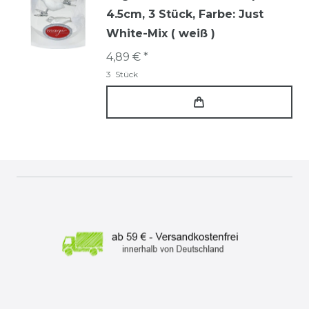
4.5cm, 3 Stück
, Farbe: Just
White-Mix ( weiß )
4,89 € *
3
Stück