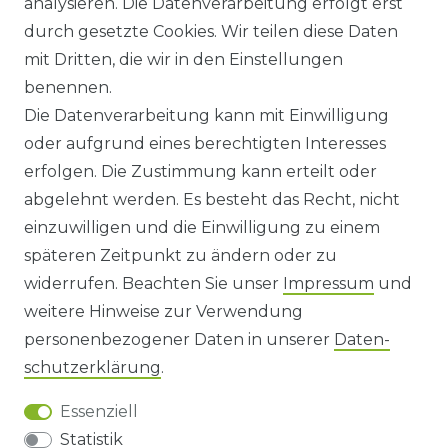
analysieren. Die Datenverarbeitung erfolgt erst
durch gesetzte Cookies. Wir teilen diese Daten
ANFAHRT
mit Dritten, die wir in den Einstellungen
benennen.
WIDERRUFSRECHT
Die Datenverarbeitung kann mit Einwilligung
oder aufgrund eines berechtigten Interesses
WIDERRUFS­FORMULAR
erfolgen. Die Zustimmung kann erteilt oder
abgelehnt werden. Es besteht das Recht, nicht
HINWEISE ZUR BATTERIEENTSORGUNG
einzuwilligen und die Einwilligung zu einem
späteren Zeitpunkt zu ändern oder zu
IMPRESSUM
widerrufen. Beachten Sie unser
Impressum
und
AGB UND KUNDENINFORMATIONEN
weitere Hinweise zur Verwendung
personenbezogener Daten in unserer
Daten­
DATENSCHUTZERKLÄRUNG
schutz­erklärung
.
Essenziell
BARRIEREFREIHEIT
Statistik