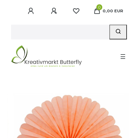
0
0,00 EUR
☰