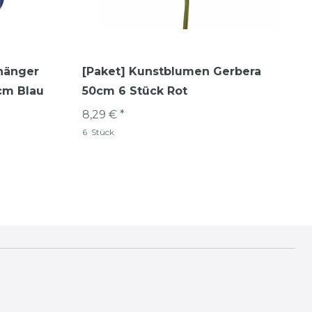
hänger
[Paket] Kunstblumen Gerbera
0cm Blau
50cm 6 Stück Rot
8,29 € *
6
Stück