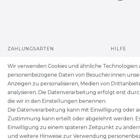
ZAHLUNGSARTEN
HILFE
VERSANDARTEN & -KOSTEN
KONTAKT
Wir verwenden Cookies und ähnliche Technologien 
personenbezogene Daten von Besucher:innen unserer
GEWERBETREIBENDE?
ANFAHRT
Anzeigen zu personalisieren, Medien von Drittanbie
analysieren. Die Datenverarbeitung erfolgt erst durch
die wir in den Einstellungen benennen.
Die Datenverarbeitung kann mit Einwilligung oder au
Zustimmung kann erteilt oder abgelehnt werden. Es 
Einwilligung zu einem späteren Zeitpunkt zu änder
Impressum
Daten­schutz­erklärung
und weitere Hinweise zur Verwendung personenbez