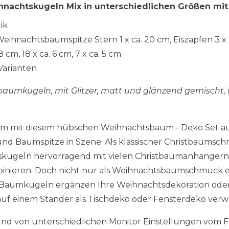
nachtskugeln Mix in unterschiedlichen Größen mit
ik
eihnachtsbaumspitze Stern 1 x ca. 20 cm, Eiszapfen 3 x 
cm, 18 x ca. 6 cm, 7 x ca. 5 cm
Varianten
tbaumkugeln, mit Glitzer, matt und glänzend gemischt, i
aum mit diesem hübschen Weihnachtsbaum - Deko Set a
 Baumspitze in Szene. Als klassischer Christbaumschm
kugeln hervorragend mit vielen Christbaumanhängern
ieren. Doch nicht nur als Weihnachtsbaumschmuck ei
Baumkugeln ergänzen Ihre Weihnachtsdekoration oder d
f einem Ständer als Tischdeko oder Fensterdeko ver
nd von unterschiedlichen Monitor Einstellungen vom F