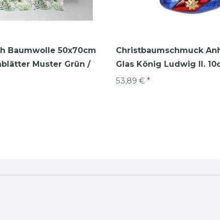
h Baumwolle 50x70cm
Christbaumschmuck An
blätter Muster Grün /
Glas König Ludwig II. 1
53,89 € *