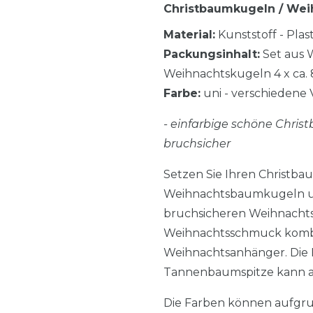
Christbaumkugeln / Weih
Material:
Kunststoff - Plast
Packungsinhalt:
Set aus W
Weihnachtskugeln 4 x ca. 8 
Farbe:
uni - verschiedene 
- einfarbige schöne Chris
bruchsicher
Setzen Sie Ihren Christb
Weihnachtsbaumkugeln und
bruchsicheren Weihnachts
Weihnachtsschmuck kombin
Weihnachtsanhänger. Die 
Tannenbaumspitze kann au
Die Farben können aufgru