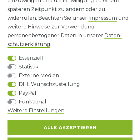
einzuwilligen und die Einwilligung zu einem
späteren Zeitpunkt zu ändern oder zu
IMPRESSUM
widerrufen. Beachten Sie unser
Impressum
und
AGB UND KUNDENINFORMATIONEN
weitere Hinweise zur Verwendung
personenbezogener Daten in unserer
Daten­
DATENSCHUTZERKLÄRUNG
schutz­erklärung
.
Essenziell
BARRIEREFREIHEIT
Statistik
Externe Medien
DHL Wunschzustellung
Impressum
Daten­schutz­erklärung
AGB
PayPal
Funktional
Barrierefreiheitserklärung
Widerrufs­recht
Weitere Einstellungen
ALLE AKZEPTIEREN
Kontakt
VERTRAG WIDERRUFEN