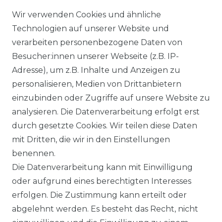
ZAHLUNGSARTEN
Wir verwenden Cookies und ähnliche
Technologien auf unserer Website und
VERSANDARTEN & -KOSTEN
verarbeiten personenbezogene Daten von
Besucher:innen unserer Webseite (z.B. IP-
GEWERBETREIBENDE?
Adresse), um z.B. Inhalte und Anzeigen zu
HILFE
personalisieren, Medien von Drittanbietern
einzubinden oder Zugriffe auf unsere Website zu
KONTAKT
analysieren. Die Datenverarbeitung erfolgt erst
durch gesetzte Cookies. Wir teilen diese Daten
ANFAHRT
mit Dritten, die wir in den Einstellungen
benennen.
WIDERRUFSRECHT
Die Datenverarbeitung kann mit Einwilligung
oder aufgrund eines berechtigten Interesses
WIDERRUFS­FORMULAR
erfolgen. Die Zustimmung kann erteilt oder
abgelehnt werden. Es besteht das Recht, nicht
HINWEISE ZUR BATTERIEENTSORGUNG