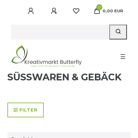
0
0,00 EUR
☰
SÜSSWAREN & GEBÄCK
FILTER