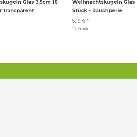
skugeln Glas 3,5cm 16
Weihnachtskugeln Glas 
r transparent
Stück - Rauchperle
5,19 € *
10
Stück