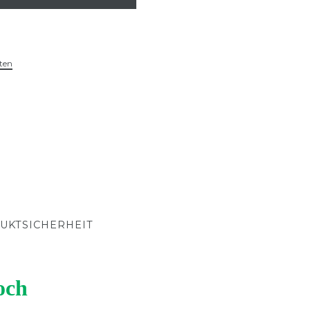
ten
UKTSICHERHEIT
och