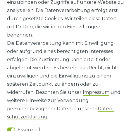
einzubinden oder Zugriffe auf unsere Website zu
KONTAKT
analysieren. Die Datenverarbeitung erfolgt erst
durch gesetzte Cookies. Wir teilen diese Daten
ANFAHRT
mit Dritten, die wir in den Einstellungen
benennen.
WIDERRUFSRECHT
Die Datenverarbeitung kann mit Einwilligung
oder aufgrund eines berechtigten Interesses
WIDERRUFS­FORMULAR
erfolgen. Die Zustimmung kann erteilt oder
abgelehnt werden. Es besteht das Recht, nicht
HINWEISE ZUR BATTERIEENTSORGUNG
einzuwilligen und die Einwilligung zu einem
späteren Zeitpunkt zu ändern oder zu
IMPRESSUM
widerrufen. Beachten Sie unser
Impressum
und
AGB UND KUNDENINFORMATIONEN
weitere Hinweise zur Verwendung
personenbezogener Daten in unserer
Daten­
DATENSCHUTZERKLÄRUNG
schutz­erklärung
.
Essenziell
BARRIEREFREIHEIT