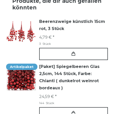
Produkte, die dir auch gefallen
könnten
Beerenzweige künstlich 15cm
rot, 3 Stück
4,79 € *
3
Stück
[Paket] Spiegelbeeren Glas
Artikelpaket
2,5cm, 144 Stück
, Farbe:
Chianti ( dunkelrot weinrot
bordeaux )
24,59 € *
144
Stück