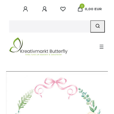
0
0,00 EUR
☰