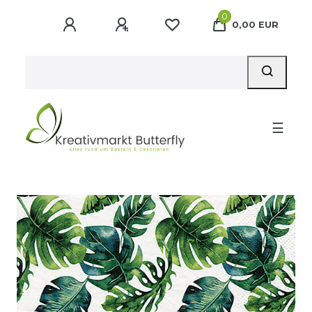
0
0,00 EUR
☰