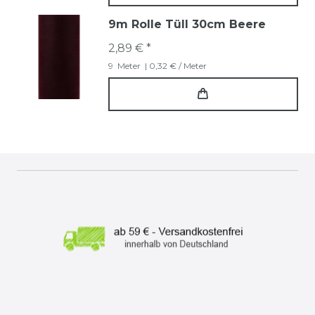
9m Rolle Tüll 30cm Beere
2,89 € *
9
Meter
| 0,32 € / Meter