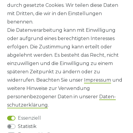
durch gesetzte Cookies. Wir teilen diese Daten
ANFAHRT
mit Dritten, die wir in den Einstellungen
benennen.
WIDERRUFSRECHT
Die Datenverarbeitung kann mit Einwilligung
oder aufgrund eines berechtigten Interesses
WIDERRUFS­FORMULAR
erfolgen. Die Zustimmung kann erteilt oder
abgelehnt werden. Es besteht das Recht, nicht
HINWEISE ZUR BATTERIEENTSORGUNG
einzuwilligen und die Einwilligung zu einem
späteren Zeitpunkt zu ändern oder zu
IMPRESSUM
widerrufen. Beachten Sie unser
Impressum
und
AGB UND KUNDENINFORMATIONEN
weitere Hinweise zur Verwendung
personenbezogener Daten in unserer
Daten­
DATENSCHUTZERKLÄRUNG
schutz­erklärung
.
Essenziell
BARRIEREFREIHEIT
Statistik