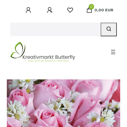
0
0,00 EUR
☰