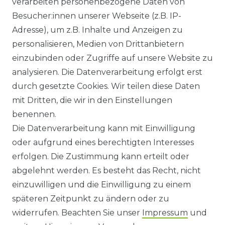
verarbeiten personenbezogene Daten von
Besucher:innen unserer Webseite (z.B. IP-
GEWERBETREIBENDE?
Adresse), um z.B. Inhalte und Anzeigen zu
HILFE
personalisieren, Medien von Drittanbietern
einzubinden oder Zugriffe auf unsere Website zu
KONTAKT
analysieren. Die Datenverarbeitung erfolgt erst
durch gesetzte Cookies. Wir teilen diese Daten
ANFAHRT
mit Dritten, die wir in den Einstellungen
benennen.
WIDERRUFSRECHT
Die Datenverarbeitung kann mit Einwilligung
oder aufgrund eines berechtigten Interesses
WIDERRUFS­FORMULAR
erfolgen. Die Zustimmung kann erteilt oder
abgelehnt werden. Es besteht das Recht, nicht
HINWEISE ZUR BATTERIEENTSORGUNG
einzuwilligen und die Einwilligung zu einem
späteren Zeitpunkt zu ändern oder zu
IMPRESSUM
widerrufen. Beachten Sie unser
Impressum
und
AGB UND KUNDENINFORMATIONEN