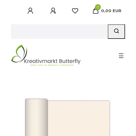
0
0,00 EUR
☰