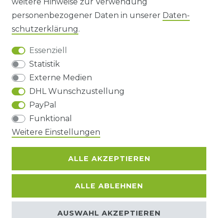
weitere Hinweise zur Verwendung
personenbezogener Daten in unserer
Daten­
DATENSCHUTZERKLÄRUNG
schutz­erklärung
.
Essenziell
BARRIEREFREIHEIT
Statistik
Externe Medien
DHL Wunschzustellung
Impressum
Daten­schutz­erklärung
AGB
PayPal
Funktional
Barrierefreiheitserklärung
Widerrufs­recht
Weitere Einstellungen
ALLE AKZEPTIEREN
Kontakt
VERTRAG WIDERRUFEN
ALLE ABLEHNEN
© Copyright 2026 | Alle Rechte
AUSWAHL AKZEPTIEREN
vorbehalten.