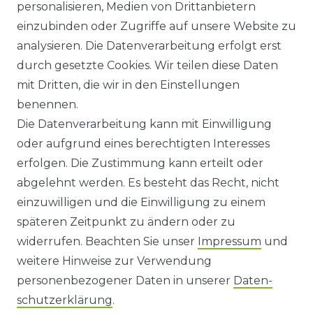
HILFE
personalisieren, Medien von Drittanbietern
einzubinden oder Zugriffe auf unsere Website zu
KONTAKT
analysieren. Die Datenverarbeitung erfolgt erst
durch gesetzte Cookies. Wir teilen diese Daten
ANFAHRT
mit Dritten, die wir in den Einstellungen
benennen.
WIDERRUFSRECHT
Die Datenverarbeitung kann mit Einwilligung
oder aufgrund eines berechtigten Interesses
WIDERRUFS­FORMULAR
erfolgen. Die Zustimmung kann erteilt oder
abgelehnt werden. Es besteht das Recht, nicht
HINWEISE ZUR BATTERIEENTSORGUNG
einzuwilligen und die Einwilligung zu einem
späteren Zeitpunkt zu ändern oder zu
IMPRESSUM
widerrufen. Beachten Sie unser
Impressum
und
AGB UND KUNDENINFORMATIONEN
weitere Hinweise zur Verwendung
personenbezogener Daten in unserer
Daten­
DATENSCHUTZERKLÄRUNG
schutz­erklärung
.