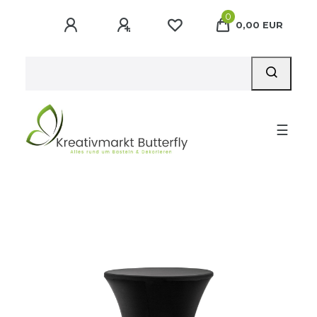
0
0,00 EUR
☰