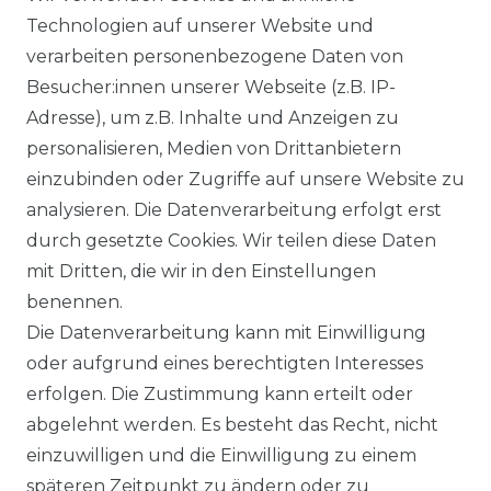
Technologien auf unserer Website und
VERSANDARTEN & -KOSTEN
verarbeiten personenbezogene Daten von
Besucher:innen unserer Webseite (z.B. IP-
GEWERBETREIBENDE?
Adresse), um z.B. Inhalte und Anzeigen zu
HILFE
personalisieren, Medien von Drittanbietern
einzubinden oder Zugriffe auf unsere Website zu
KONTAKT
analysieren. Die Datenverarbeitung erfolgt erst
durch gesetzte Cookies. Wir teilen diese Daten
ANFAHRT
mit Dritten, die wir in den Einstellungen
benennen.
WIDERRUFSRECHT
Die Datenverarbeitung kann mit Einwilligung
oder aufgrund eines berechtigten Interesses
WIDERRUFS­FORMULAR
erfolgen. Die Zustimmung kann erteilt oder
abgelehnt werden. Es besteht das Recht, nicht
HINWEISE ZUR BATTERIEENTSORGUNG
einzuwilligen und die Einwilligung zu einem
späteren Zeitpunkt zu ändern oder zu
IMPRESSUM