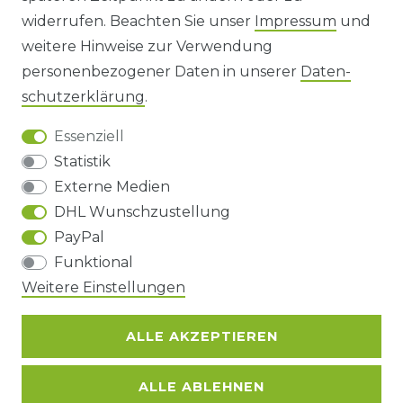
widerrufen. Beachten Sie unser
Impressum
und
AGB UND KUNDENINFORMATIONEN
weitere Hinweise zur Verwendung
personenbezogener Daten in unserer
Daten­
DATENSCHUTZERKLÄRUNG
schutz­erklärung
.
Essenziell
BARRIEREFREIHEIT
Statistik
Externe Medien
DHL Wunschzustellung
Impressum
Daten­schutz­erklärung
AGB
PayPal
Funktional
Weitere Einstellungen
Barrierefreiheitserklärung
Widerrufs­recht
ALLE AKZEPTIEREN
Kontakt
VERTRAG WIDERRUFEN
ALLE ABLEHNEN