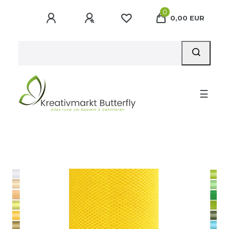
0
0,00 EUR
☰