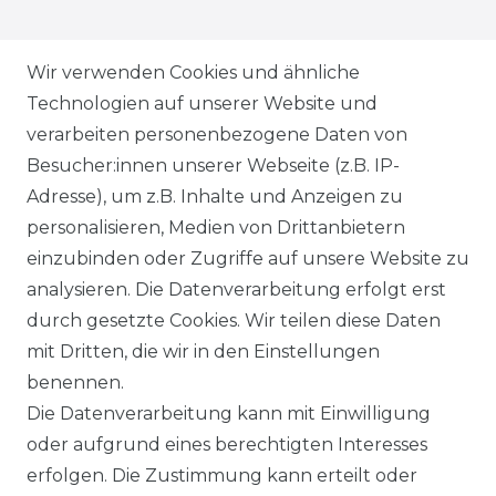
ZAHLUNGSARTEN
Wir verwenden Cookies und ähnliche
Technologien auf unserer Website und
VERSANDARTEN & -KOSTEN
verarbeiten personenbezogene Daten von
Besucher:innen unserer Webseite (z.B. IP-
GEWERBETREIBENDE?
Adresse), um z.B. Inhalte und Anzeigen zu
HILFE
personalisieren, Medien von Drittanbietern
einzubinden oder Zugriffe auf unsere Website zu
KONTAKT
analysieren. Die Datenverarbeitung erfolgt erst
durch gesetzte Cookies. Wir teilen diese Daten
ANFAHRT
mit Dritten, die wir in den Einstellungen
benennen.
WIDERRUFSRECHT
Die Datenverarbeitung kann mit Einwilligung
oder aufgrund eines berechtigten Interesses
WIDERRUFS­FORMULAR
erfolgen. Die Zustimmung kann erteilt oder