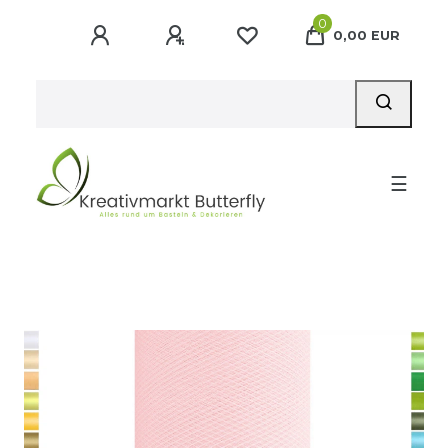
0
0,00 EUR
☰