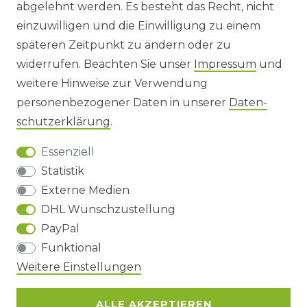
abgelehnt werden. Es besteht das Recht, nicht
HINWEISE ZUR BATTERIEENTSORGUNG
einzuwilligen und die Einwilligung zu einem
späteren Zeitpunkt zu ändern oder zu
IMPRESSUM
widerrufen. Beachten Sie unser
Impressum
und
AGB UND KUNDENINFORMATIONEN
weitere Hinweise zur Verwendung
personenbezogener Daten in unserer
Daten­
DATENSCHUTZERKLÄRUNG
schutz­erklärung
.
Essenziell
BARRIEREFREIHEIT
Statistik
Externe Medien
DHL Wunschzustellung
Impressum
Daten­schutz­erklärung
AGB
PayPal
Funktional
Weitere Einstellungen
Barrierefreiheitserklärung
Widerrufs­recht
ALLE AKZEPTIEREN