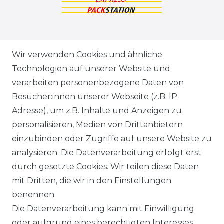
ZAHLUNGSARTEN
Wir verwenden Cookies und ähnliche
Technologien auf unserer Website und
VERSANDARTEN & -KOSTEN
verarbeiten personenbezogene Daten von
Besucher:innen unserer Webseite (z.B. IP-
GEWERBETREIBENDE?
Adresse), um z.B. Inhalte und Anzeigen zu
HILFE
personalisieren, Medien von Drittanbietern
einzubinden oder Zugriffe auf unsere Website zu
KONTAKT
analysieren. Die Datenverarbeitung erfolgt erst
durch gesetzte Cookies. Wir teilen diese Daten
ANFAHRT
mit Dritten, die wir in den Einstellungen
benennen.
WIDERRUFSRECHT
Die Datenverarbeitung kann mit Einwilligung
oder aufgrund eines berechtigten Interesses