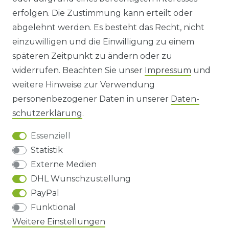
WIDERRUFS­FORMULAR
erfolgen. Die Zustimmung kann erteilt oder
abgelehnt werden. Es besteht das Recht, nicht
HINWEISE ZUR BATTERIEENTSORGUNG
einzuwilligen und die Einwilligung zu einem
späteren Zeitpunkt zu ändern oder zu
IMPRESSUM
widerrufen. Beachten Sie unser
Impressum
und
AGB UND KUNDENINFORMATIONEN
weitere Hinweise zur Verwendung
personenbezogener Daten in unserer
Daten­
DATENSCHUTZERKLÄRUNG
schutz­erklärung
.
Essenziell
BARRIEREFREIHEIT
Statistik
Externe Medien
DHL Wunschzustellung
Impressum
Daten­schutz­erklärung
AGB
PayPal
Funktional
Weitere Einstellungen
Barrierefreiheitserklärung
Widerrufs­recht