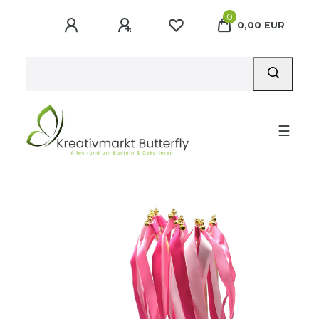
0
0,00 EUR
☰