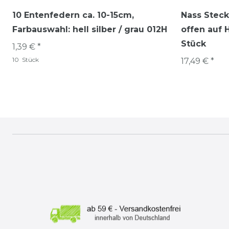
10 Entenfedern ca. 10-15cm
,
Nass Stec
Farbauswahl: hell silber / grau 012H
offen auf 
Stück
1,39 € *
10
Stück
17,49 € *