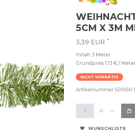
WEIHNACHT
5CM X 3M M
*
3,39 EUR
Inhalt
3
Meter
Grundpreis
1,13 € / Mete
NICHT VORRÄTIG
Artikelnummer
501050-
WUNSCHLISTE