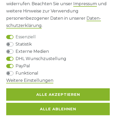
widerrufen. Beachten Sie unser
Impressum
und
AGB UND KUNDENINFORMATIONEN
weitere Hinweise zur Verwendung
personenbezogener Daten in unserer
Daten­
DATENSCHUTZERKLÄRUNG
schutz­erklärung
.
Essenziell
BARRIEREFREIHEIT
Statistik
Externe Medien
DHL Wunschzustellung
Impressum
Daten­schutz­erklärung
AGB
PayPal
Funktional
Barrierefreiheitserklärung
Widerrufs­recht
Weitere Einstellungen
ALLE AKZEPTIEREN
Kontakt
VERTRAG WIDERRUFEN
ALLE ABLEHNEN