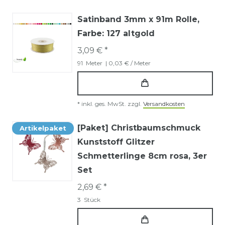
Satinband 3mm x 91m Rolle
,
Farbe: 127 altgold
3,09 € *
91
Meter
| 0,03 € / Meter
*
inkl. ges. MwSt.
zzgl.
Versandkosten
[Paket] Christbaumschmuck
Artikelpaket
Kunststoff Glitzer
Schmetterlinge 8cm rosa, 3er
Set
2,69 € *
3
Stück