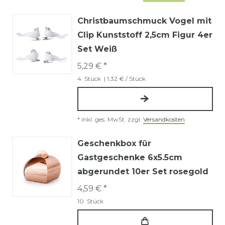
Christbaumschmuck Vogel mit
Clip Kunststoff 2,5cm Figur 4er
Set Weiß
5,29 € *
4
Stück
| 1,32 € / Stück
*
inkl. ges. MwSt.
zzgl.
Versandkosten
Geschenkbox für
Gastgeschenke 6x5.5cm
abgerundet 10er Set rosegold
4,59 € *
10
Stück