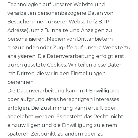
Technologien auf unserer Website und
VERSANDARTEN & -KOSTEN
verarbeiten personenbezogene Daten von
Besucher:innen unserer Webseite (z.B. IP-
GEWERBETREIBENDE?
Adresse), um z.B. Inhalte und Anzeigen zu
HILFE
personalisieren, Medien von Drittanbietern
einzubinden oder Zugriffe auf unsere Website zu
KONTAKT
analysieren. Die Datenverarbeitung erfolgt erst
durch gesetzte Cookies. Wir teilen diese Daten
ANFAHRT
mit Dritten, die wir in den Einstellungen
benennen.
WIDERRUFSRECHT
Die Datenverarbeitung kann mit Einwilligung
oder aufgrund eines berechtigten Interesses
WIDERRUFS­FORMULAR
erfolgen. Die Zustimmung kann erteilt oder
abgelehnt werden. Es besteht das Recht, nicht
HINWEISE ZUR BATTERIEENTSORGUNG
einzuwilligen und die Einwilligung zu einem
späteren Zeitpunkt zu ändern oder zu
IMPRESSUM