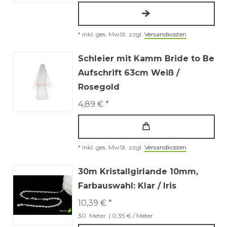
*
inkl. ges. MwSt.
zzgl.
Versandkosten
Schleier mit Kamm Bride to Be
Aufschrift 63cm Weiß /
Rosegold
4,89 € *
*
inkl. ges. MwSt.
zzgl.
Versandkosten
30m Kristallgirlande 10mm
,
Farbauswahl: Klar / Iris
10,39 € *
30
Meter
| 0,35 € / Meter