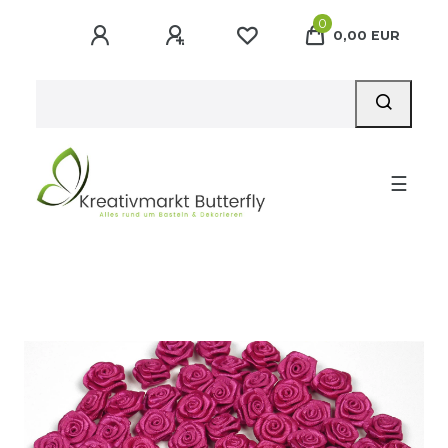
0
0,00 EUR
☰