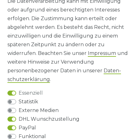
Die Datenverarbeitung kann mit Einwilligung
oder aufgrund eines berechtigten Interesses
WIDERRUFS­FORMULAR
erfolgen. Die Zustimmung kann erteilt oder
abgelehnt werden. Es besteht das Recht, nicht
HINWEISE ZUR BATTERIEENTSORGUNG
einzuwilligen und die Einwilligung zu einem
späteren Zeitpunkt zu ändern oder zu
IMPRESSUM
widerrufen. Beachten Sie unser
Impressum
und
AGB UND KUNDENINFORMATIONEN
weitere Hinweise zur Verwendung
personenbezogener Daten in unserer
Daten­
DATENSCHUTZERKLÄRUNG
schutz­erklärung
.
Essenziell
BARRIEREFREIHEIT
Statistik
Externe Medien
DHL Wunschzustellung
Impressum
Daten­schutz­erklärung
AGB
PayPal
Funktional