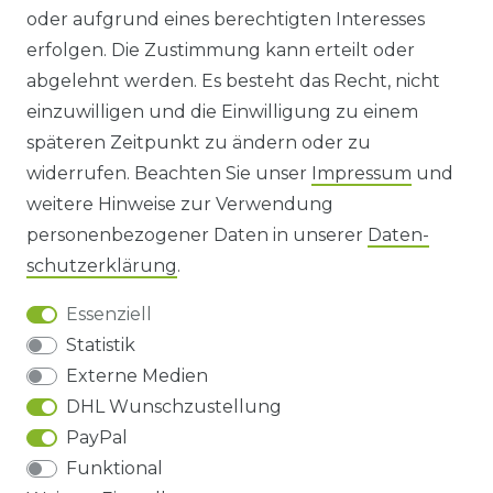
oder aufgrund eines berechtigten Interesses
WIDERRUFS­FORMULAR
erfolgen. Die Zustimmung kann erteilt oder
abgelehnt werden. Es besteht das Recht, nicht
HINWEISE ZUR BATTERIEENTSORGUNG
einzuwilligen und die Einwilligung zu einem
späteren Zeitpunkt zu ändern oder zu
IMPRESSUM
widerrufen. Beachten Sie unser
Impressum
und
AGB UND KUNDENINFORMATIONEN
weitere Hinweise zur Verwendung
personenbezogener Daten in unserer
Daten­
DATENSCHUTZERKLÄRUNG
schutz­erklärung
.
Essenziell
BARRIEREFREIHEIT
Statistik
Externe Medien
DHL Wunschzustellung
Impressum
Daten­schutz­erklärung
AGB
PayPal
Funktional