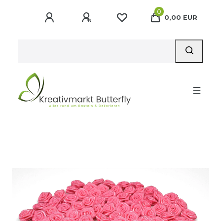
0
0,00 EUR
☰