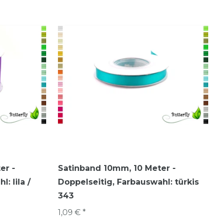
er -
Satinband 10mm, 10 Meter -
: lila /
Doppelseitig
, Farbauswahl: türkis
343
1,09 € *