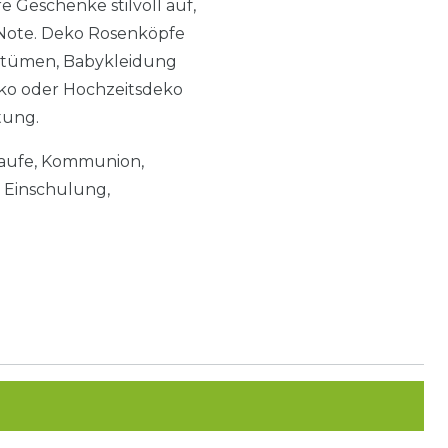
 Geschenke stilvoll auf,
 Note. Deko Rosenköpfe
ostümen, Babykleidung
ko oder Hochzeitsdeko
tung.
 Taufe, Kommunion,
, Einschulung,