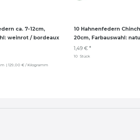
dern ca. 7-12cm
,
10 Hahnenfedern Chinchi
l: weinrot / bordeaux
20cm
, Farbauswahl: natu
1,49 € *
10
Stück
mm
| 129,00 € / Kilogramm