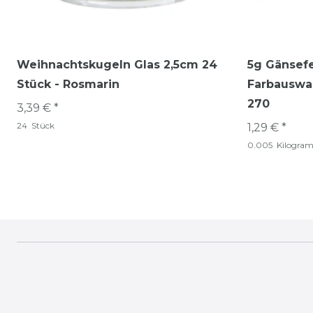
Weihnachtskugeln Glas 2,5cm 24
5g Gänsefe
Stück - Rosmarin
Farbauswah
270
3,39 € *
24
Stück
1,29 € *
0.005
Kilogra