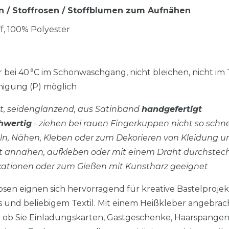
en / Stoffrosen / Stoffblumen zum Aufnähen
toff, 100% Polyester
r bei 40 °C im Schonwaschgang, nicht bleichen, nicht im
igung (P) möglich
cht, seidenglänzend, aus Satinband
handgefertigt
hwertig
- ziehen bei rauen Fingerkuppen nicht so schn
ln, Nähen, Kleben oder zum Dekorieren von Kleidung 
 gut annähen, aufkleben oder mit einem Draht durchste
ikationen oder zum Gießen mit Kunstharz geeignet
osen eignen sich hervorragend für kreative Bastelprojek
 und beliebigem Textil. Mit einem Heißkleber angebrac
l ob Sie Einladungskarten, Gastgeschenke, Haarspange