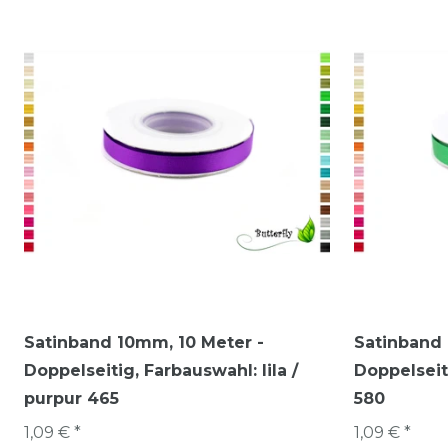
Satinband 10mm, 10 Meter -
Satinband 
Doppelseitig
, Farbauswahl: lila /
Doppelseit
purpur 465
580
1,09 € *
1,09 € *