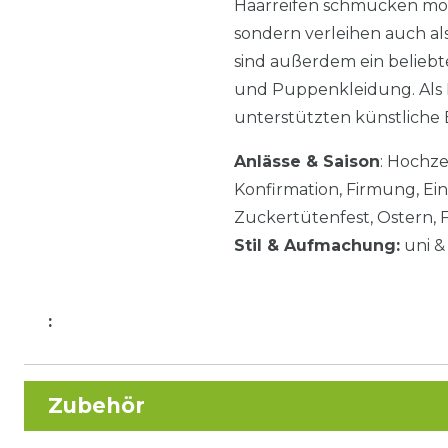
Haarreifen schmücken möch
sondern verleihen auch a
sind außerdem ein belieb
und Puppenkleidung. Als 
unterstützten künstliche 
Anlässe & Saison
: Hochze
Konfirmation, Firmung, Ei
Zuckertütenfest, Ostern,
Stil & Aufmachung:
uni &
:
Zubehör