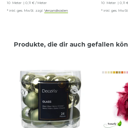
10
Meter
| 0,11 € / Meter
10
Meter
| 0,11 
*
inkl. ges. MwSt.
zzgl.
Versandkosten
*
inkl. ges. MwSt
Produkte, die dir auch gefallen kö