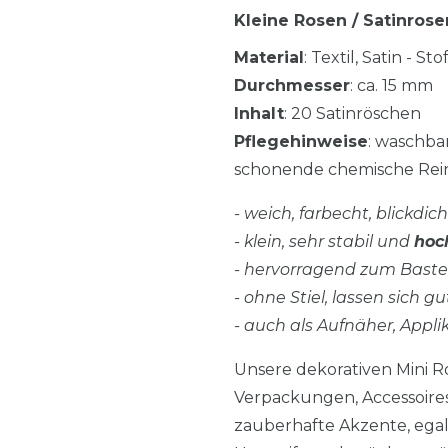
Kleine Rosen / Satinros
Material
: Textil, Satin - S
Durchmesser
: ca. 15 mm
Inhalt
: 20 Satinröschen
Pflegehinweise
: waschba
schonende chemische Rein
- weich, farbecht, blickdi
- klein, sehr stabil und
hoc
- hervorragend zum Baste
- ohne Stiel, lassen sich
- auch als Aufnäher, Appl
Unsere dekorativen Mini R
Verpackungen, Accessoires
zauberhafte Akzente, ega