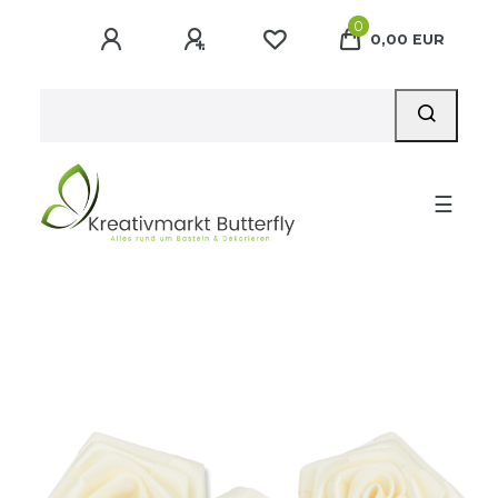
0
0,00 EUR
☰