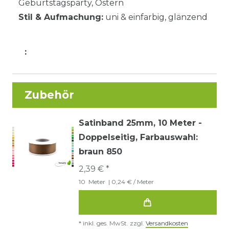
Geburtstagsparty, Ostern
Stil & Aufmachung:
uni & einfarbig, glänzend
:
Zubehör
Satinband 25mm, 10 Meter -
Doppelseitig
, Farbauswahl:
braun 850
2,39 € *
10
Meter
| 0,24 € / Meter
*
inkl. ges. MwSt.
zzgl.
Versandkosten