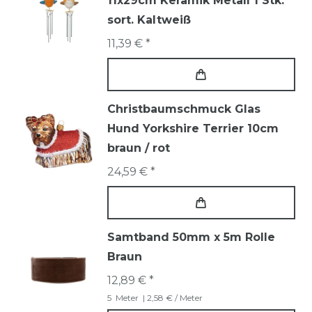
11x29cm Keramik Metall 1 Stk.
sort. Kaltweiß
11,39 € *
Christbaumschmuck Glas
Hund Yorkshire Terrier 10cm
braun / rot
24,59 € *
Samtband 50mm x 5m Rolle
Braun
12,89 € *
5
Meter
| 2,58 € / Meter