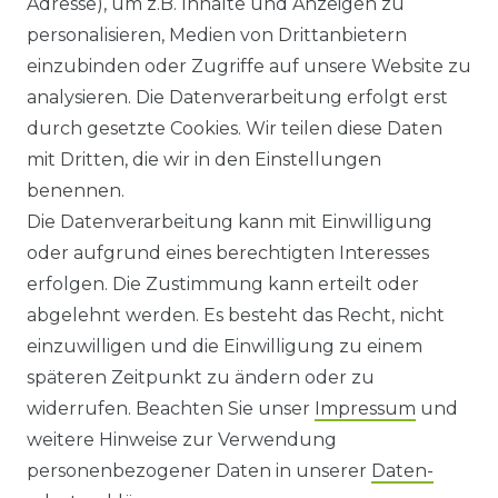
Adresse), um z.B. Inhalte und Anzeigen zu
HILFE
personalisieren, Medien von Drittanbietern
einzubinden oder Zugriffe auf unsere Website zu
KONTAKT
analysieren. Die Datenverarbeitung erfolgt erst
durch gesetzte Cookies. Wir teilen diese Daten
ANFAHRT
mit Dritten, die wir in den Einstellungen
benennen.
WIDERRUFSRECHT
Die Datenverarbeitung kann mit Einwilligung
oder aufgrund eines berechtigten Interesses
WIDERRUFS­FORMULAR
erfolgen. Die Zustimmung kann erteilt oder
abgelehnt werden. Es besteht das Recht, nicht
HINWEISE ZUR BATTERIEENTSORGUNG
einzuwilligen und die Einwilligung zu einem
späteren Zeitpunkt zu ändern oder zu
IMPRESSUM
widerrufen. Beachten Sie unser
Impressum
und
AGB UND KUNDENINFORMATIONEN
weitere Hinweise zur Verwendung
personenbezogener Daten in unserer
Daten­
DATENSCHUTZERKLÄRUNG