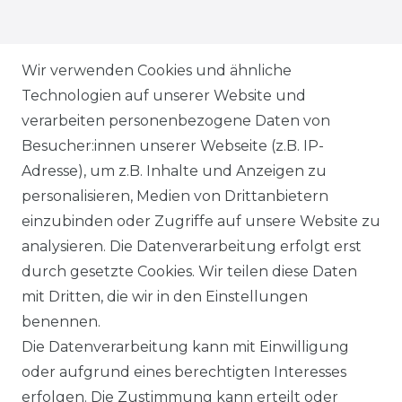
ZAHLUNGSARTEN
Wir verwenden Cookies und ähnliche
Technologien auf unserer Website und
VERSANDARTEN & -KOSTEN
verarbeiten personenbezogene Daten von
Besucher:innen unserer Webseite (z.B. IP-
GEWERBETREIBENDE?
Adresse), um z.B. Inhalte und Anzeigen zu
HILFE
personalisieren, Medien von Drittanbietern
einzubinden oder Zugriffe auf unsere Website zu
KONTAKT
analysieren. Die Datenverarbeitung erfolgt erst
durch gesetzte Cookies. Wir teilen diese Daten
ANFAHRT
mit Dritten, die wir in den Einstellungen
benennen.
WIDERRUFSRECHT
Die Datenverarbeitung kann mit Einwilligung
oder aufgrund eines berechtigten Interesses
WIDERRUFS­FORMULAR
erfolgen. Die Zustimmung kann erteilt oder