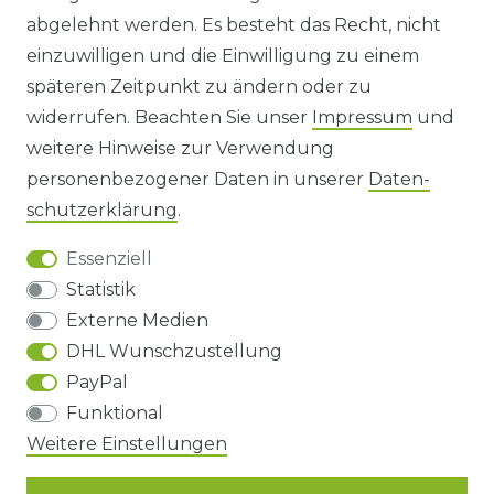
abgelehnt werden. Es besteht das Recht, nicht
HINWEISE ZUR BATTERIEENTSORGUNG
einzuwilligen und die Einwilligung zu einem
späteren Zeitpunkt zu ändern oder zu
IMPRESSUM
widerrufen. Beachten Sie unser
Impressum
und
AGB UND KUNDENINFORMATIONEN
weitere Hinweise zur Verwendung
personenbezogener Daten in unserer
Daten­
DATENSCHUTZERKLÄRUNG
schutz­erklärung
.
Essenziell
BARRIEREFREIHEIT
Statistik
Externe Medien
DHL Wunschzustellung
Impressum
Daten­schutz­erklärung
AGB
PayPal
Funktional
Weitere Einstellungen
Barrierefreiheitserklärung
Widerrufs­recht