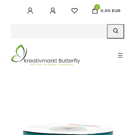
0
0,00 EUR
☰