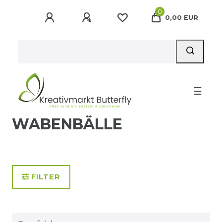
0
0,00 EUR
☰
WABENBÄLLE
FILTER