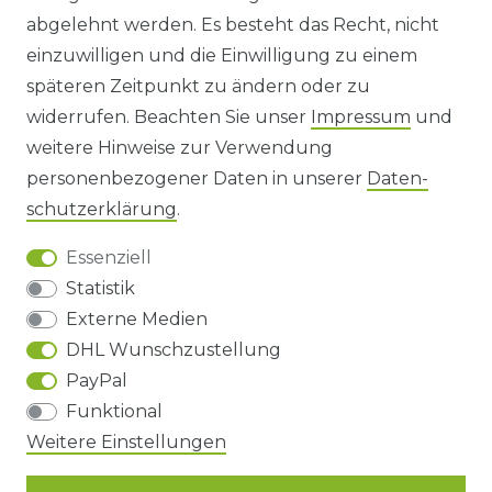
abgelehnt werden. Es besteht das Recht, nicht
HINWEISE ZUR BATTERIEENTSORGUNG
einzuwilligen und die Einwilligung zu einem
späteren Zeitpunkt zu ändern oder zu
IMPRESSUM
widerrufen. Beachten Sie unser
Impressum
und
AGB UND KUNDENINFORMATIONEN
weitere Hinweise zur Verwendung
personenbezogener Daten in unserer
Daten­
DATENSCHUTZERKLÄRUNG
schutz­erklärung
.
Essenziell
BARRIEREFREIHEIT
Statistik
Externe Medien
DHL Wunschzustellung
Impressum
Daten­schutz­erklärung
AGB
PayPal
Funktional
Barrierefreiheitserklärung
Widerrufs­recht
Weitere Einstellungen