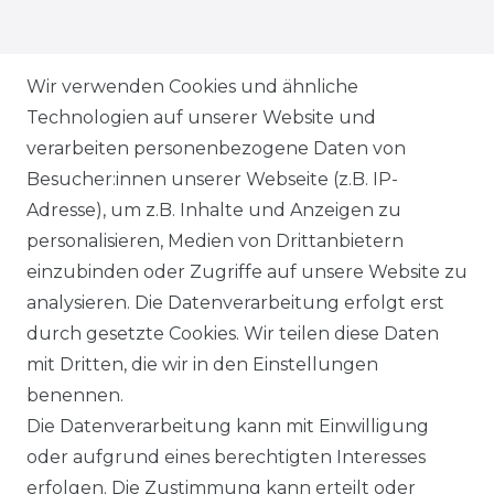
ZAHLUNGSARTEN
Wir verwenden Cookies und ähnliche
Technologien auf unserer Website und
VERSANDARTEN & -KOSTEN
verarbeiten personenbezogene Daten von
Besucher:innen unserer Webseite (z.B. IP-
GEWERBETREIBENDE?
Adresse), um z.B. Inhalte und Anzeigen zu
HILFE
personalisieren, Medien von Drittanbietern
einzubinden oder Zugriffe auf unsere Website zu
KONTAKT
analysieren. Die Datenverarbeitung erfolgt erst
durch gesetzte Cookies. Wir teilen diese Daten
ANFAHRT
mit Dritten, die wir in den Einstellungen
benennen.
WIDERRUFSRECHT
Die Datenverarbeitung kann mit Einwilligung
oder aufgrund eines berechtigten Interesses
WIDERRUFS­FORMULAR
erfolgen. Die Zustimmung kann erteilt oder