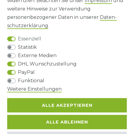
widerrufen. Beachten Sie unser
Impressum
und
AGB UND KUNDENINFORMATIONEN
weitere Hinweise zur Verwendung
personenbezogener Daten in unserer
Daten­
DATENSCHUTZERKLÄRUNG
schutz­erklärung
.
Essenziell
BARRIEREFREIHEIT
Statistik
Externe Medien
DHL Wunschzustellung
Impressum
Daten­schutz­erklärung
AGB
PayPal
Funktional
Weitere Einstellungen
Barrierefreiheitserklärung
Widerrufs­recht
ALLE AKZEPTIEREN
Kontakt
VERTRAG WIDERRUFEN
ALLE ABLEHNEN