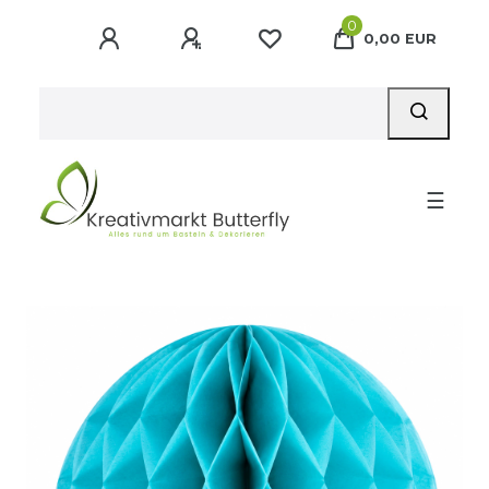
0
0,00 EUR
☰