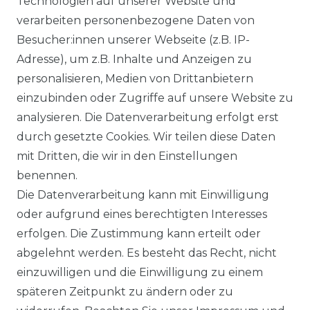
Technologien auf unserer Website und
VERSANDARTEN & -KOSTEN
verarbeiten personenbezogene Daten von
Besucher:innen unserer Webseite (z.B. IP-
GEWERBETREIBENDE?
Adresse), um z.B. Inhalte und Anzeigen zu
HILFE
personalisieren, Medien von Drittanbietern
einzubinden oder Zugriffe auf unsere Website zu
KONTAKT
analysieren. Die Datenverarbeitung erfolgt erst
durch gesetzte Cookies. Wir teilen diese Daten
ANFAHRT
mit Dritten, die wir in den Einstellungen
benennen.
WIDERRUFSRECHT
Die Datenverarbeitung kann mit Einwilligung
oder aufgrund eines berechtigten Interesses
WIDERRUFS­FORMULAR
erfolgen. Die Zustimmung kann erteilt oder
abgelehnt werden. Es besteht das Recht, nicht
HINWEISE ZUR BATTERIEENTSORGUNG
einzuwilligen und die Einwilligung zu einem
späteren Zeitpunkt zu ändern oder zu
IMPRESSUM