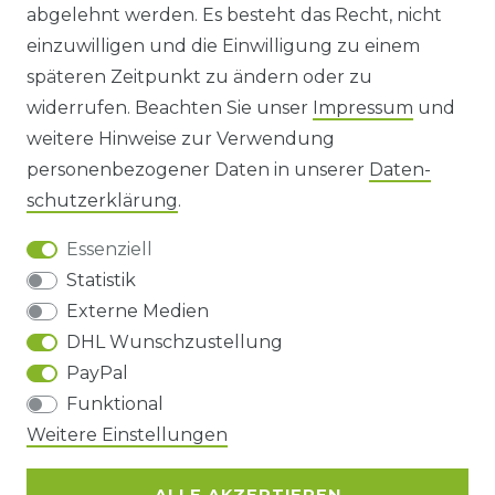
abgelehnt werden. Es besteht das Recht, nicht
HINWEISE ZUR BATTERIEENTSORGUNG
einzuwilligen und die Einwilligung zu einem
späteren Zeitpunkt zu ändern oder zu
IMPRESSUM
widerrufen. Beachten Sie unser
Impressum
und
AGB UND KUNDENINFORMATIONEN
weitere Hinweise zur Verwendung
personenbezogener Daten in unserer
Daten­
DATENSCHUTZERKLÄRUNG
schutz­erklärung
.
Essenziell
BARRIEREFREIHEIT
Statistik
Externe Medien
DHL Wunschzustellung
Impressum
Daten­schutz­erklärung
AGB
PayPal
Funktional
Barrierefreiheitserklärung
Widerrufs­recht
Weitere Einstellungen
ALLE AKZEPTIEREN