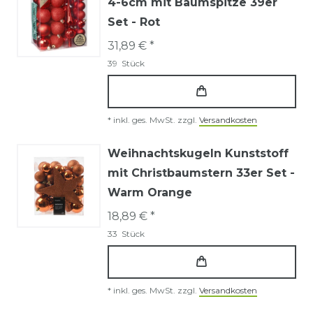
4-6cm mit Baumspitze 39er
Set - Rot
31,89 € *
39
Stück
*
inkl. ges. MwSt.
zzgl.
Versandkosten
Weihnachtskugeln Kunststoff
mit Christbaumstern 33er Set -
Warm Orange
18,89 € *
33
Stück
*
inkl. ges. MwSt.
zzgl.
Versandkosten