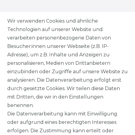
ZAHLUNGSARTEN
Wir verwenden Cookies und ähnliche
Technologien auf unserer Website und
VERSANDARTEN & -KOSTEN
verarbeiten personenbezogene Daten von
Besucher:innen unserer Webseite (z.B. IP-
GEWERBETREIBENDE?
Adresse), um z.B. Inhalte und Anzeigen zu
HILFE
personalisieren, Medien von Drittanbietern
einzubinden oder Zugriffe auf unsere Website zu
KONTAKT
analysieren. Die Datenverarbeitung erfolgt erst
durch gesetzte Cookies. Wir teilen diese Daten
ANFAHRT
mit Dritten, die wir in den Einstellungen
benennen.
WIDERRUFSRECHT
Die Datenverarbeitung kann mit Einwilligung
oder aufgrund eines berechtigten Interesses
WIDERRUFS­FORMULAR
erfolgen. Die Zustimmung kann erteilt oder