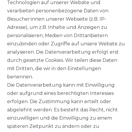
Technologien auf unserer Website und
VERSANDARTEN & -KOSTEN
verarbeiten personenbezogene Daten von
Besucher:innen unserer Webseite (z.B. IP-
GEWERBETREIBENDE?
Adresse), um z.B. Inhalte und Anzeigen zu
HILFE
personalisieren, Medien von Drittanbietern
einzubinden oder Zugriffe auf unsere Website zu
KONTAKT
analysieren. Die Datenverarbeitung erfolgt erst
durch gesetzte Cookies. Wir teilen diese Daten
ANFAHRT
mit Dritten, die wir in den Einstellungen
benennen.
WIDERRUFSRECHT
Die Datenverarbeitung kann mit Einwilligung
oder aufgrund eines berechtigten Interesses
WIDERRUFS­FORMULAR
erfolgen. Die Zustimmung kann erteilt oder
abgelehnt werden. Es besteht das Recht, nicht
HINWEISE ZUR BATTERIEENTSORGUNG
einzuwilligen und die Einwilligung zu einem
späteren Zeitpunkt zu ändern oder zu
IMPRESSUM