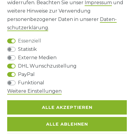
widerrufen. Beachten Sie unser
Impressum
und
AGB UND KUNDENINFORMATIONEN
weitere Hinweise zur Verwendung
personenbezogener Daten in unserer
Daten­
DATENSCHUTZERKLÄRUNG
schutz­erklärung
.
Essenziell
BARRIEREFREIHEIT
Statistik
Externe Medien
DHL Wunschzustellung
Impressum
Daten­schutz­erklärung
AGB
PayPal
Funktional
Barrierefreiheitserklärung
Widerrufs­recht
Weitere Einstellungen
ALLE AKZEPTIEREN
Kontakt
VERTRAG WIDERRUFEN
ALLE ABLEHNEN