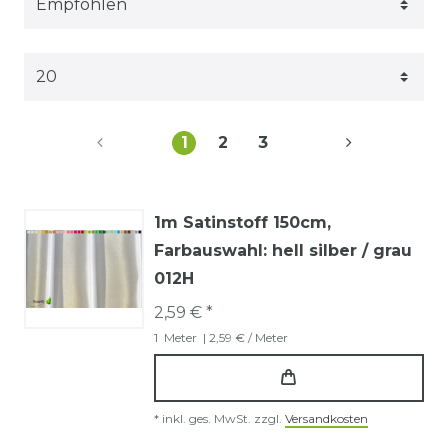
1
2
3
1m Satinstoff 150cm
,
Farbauswahl: hell silber / grau
012H
2,59 € *
1
Meter
| 2,59 € / Meter
*
inkl. ges. MwSt.
zzgl.
Versandkosten