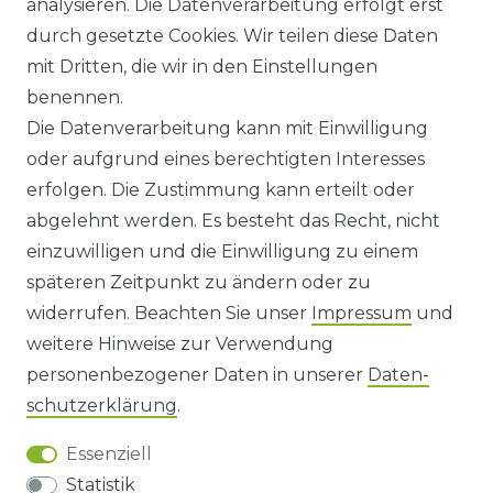
analysieren. Die Datenverarbeitung erfolgt erst
durch gesetzte Cookies. Wir teilen diese Daten
ANFAHRT
mit Dritten, die wir in den Einstellungen
benennen.
WIDERRUFSRECHT
Die Datenverarbeitung kann mit Einwilligung
oder aufgrund eines berechtigten Interesses
WIDERRUFS­FORMULAR
erfolgen. Die Zustimmung kann erteilt oder
abgelehnt werden. Es besteht das Recht, nicht
HINWEISE ZUR BATTERIEENTSORGUNG
einzuwilligen und die Einwilligung zu einem
späteren Zeitpunkt zu ändern oder zu
IMPRESSUM
widerrufen. Beachten Sie unser
Impressum
und
AGB UND KUNDENINFORMATIONEN
weitere Hinweise zur Verwendung
personenbezogener Daten in unserer
Daten­
DATENSCHUTZERKLÄRUNG
schutz­erklärung
.
Essenziell
BARRIEREFREIHEIT
Statistik