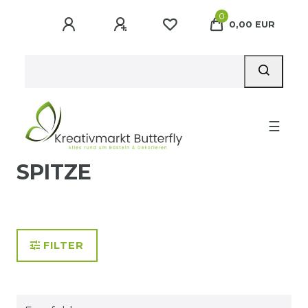
0
0,00 EUR
☰
SPITZE
FILTER