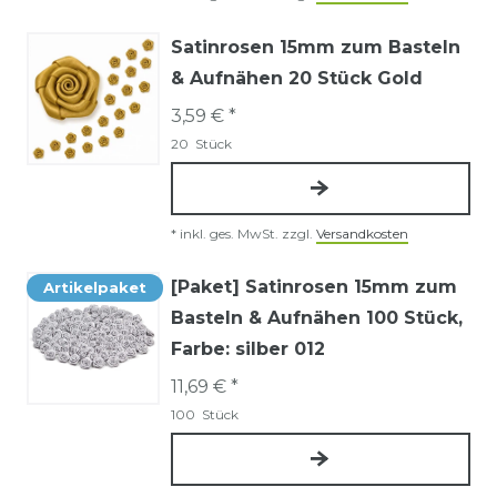
Satinrosen 15mm zum Basteln
& Aufnähen 20 Stück Gold
3,59 € *
20
Stück
*
inkl. ges. MwSt.
zzgl.
Versandkosten
[Paket] Satinrosen 15mm zum
Artikelpaket
Basteln & Aufnähen 100 Stück
,
Farbe: silber 012
11,69 € *
100
Stück