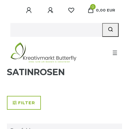
0
0,00 EUR
☰
SATINROSEN
FILTER