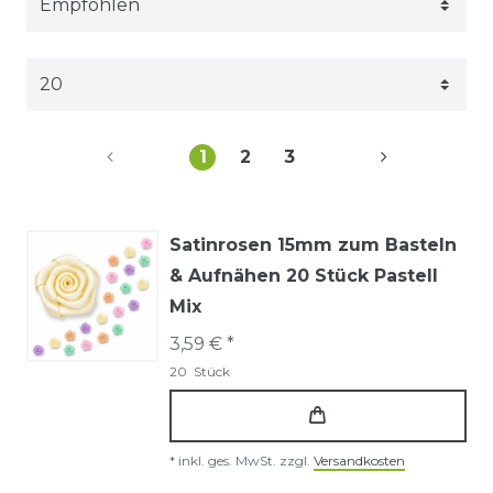
1
2
3
Satinrosen 15mm zum Basteln
& Aufnähen 20 Stück Pastell
Mix
3,59 € *
20
Stück
*
inkl. ges. MwSt.
zzgl.
Versandkosten