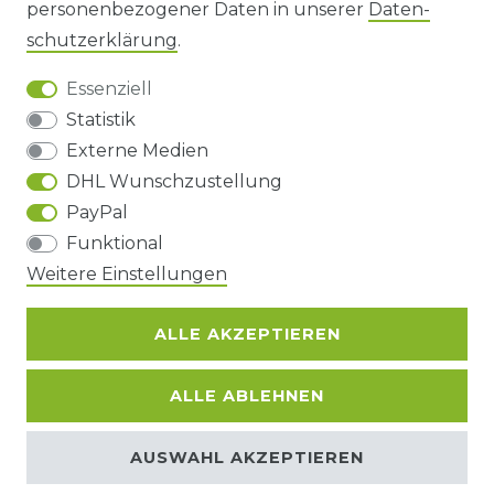
personenbezogener Daten in unserer
Daten­
DATENSCHUTZERKLÄRUNG
schutz­erklärung
.
Essenziell
BARRIEREFREIHEIT
Statistik
Externe Medien
DHL Wunschzustellung
Impressum
Daten­schutz­erklärung
AGB
PayPal
Funktional
Barrierefreiheitserklärung
Widerrufs­recht
Weitere Einstellungen
ALLE AKZEPTIEREN
Kontakt
VERTRAG WIDERRUFEN
ALLE ABLEHNEN
© Copyright 2026 | Alle Rechte
AUSWAHL AKZEPTIEREN
vorbehalten.