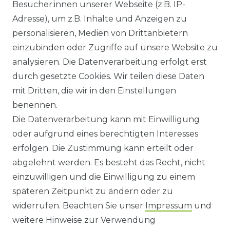
Besucher:innen unserer Webseite (z.B. IP-
GEWERBETREIBENDE?
Adresse), um z.B. Inhalte und Anzeigen zu
HILFE
personalisieren, Medien von Drittanbietern
einzubinden oder Zugriffe auf unsere Website zu
KONTAKT
analysieren. Die Datenverarbeitung erfolgt erst
durch gesetzte Cookies. Wir teilen diese Daten
ANFAHRT
mit Dritten, die wir in den Einstellungen
benennen.
WIDERRUFSRECHT
Die Datenverarbeitung kann mit Einwilligung
oder aufgrund eines berechtigten Interesses
WIDERRUFS­FORMULAR
erfolgen. Die Zustimmung kann erteilt oder
abgelehnt werden. Es besteht das Recht, nicht
HINWEISE ZUR BATTERIEENTSORGUNG
einzuwilligen und die Einwilligung zu einem
späteren Zeitpunkt zu ändern oder zu
IMPRESSUM
widerrufen. Beachten Sie unser
Impressum
und
AGB UND KUNDENINFORMATIONEN
weitere Hinweise zur Verwendung